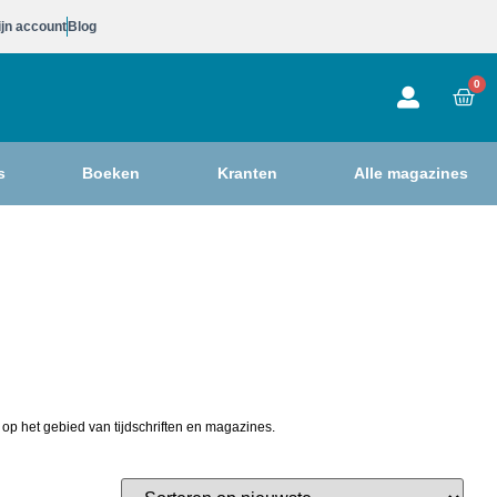
jn account
Blog
0
s
Boeken
Kranten
Alle magazines
 op het gebied van tijdschriften en magazines.