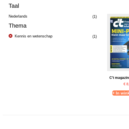
Taal
Nederlands
(1)
Thema
Kennis en wetenschap
(1)
C’t magazin
€
8
+ In wi