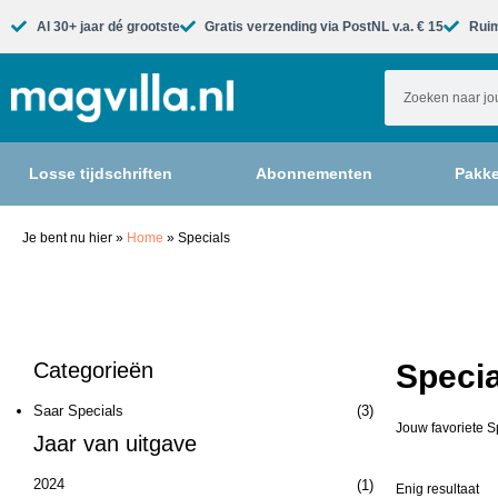
Al 30+ jaar dé grootste​
Gratis verzending via PostNL v.a. € 15
Ruim
Losse tijdschriften
Abonnementen
Pakke
Je bent nu hier
»
Home
»
Specials
Categorieën
Specia
Saar Specials
(3)
Jouw favoriete S
Jaar van uitgave
2024
(1)
Enig resultaat