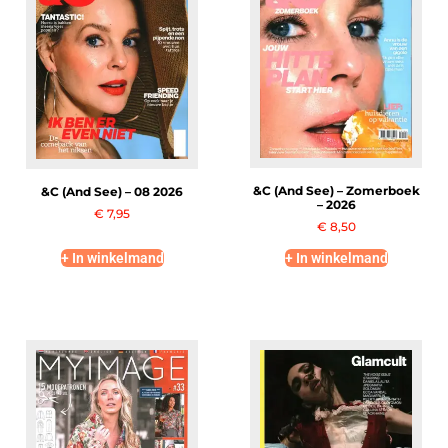
&C (And See) – Zomerboek
&C (And See) – 08 2026
– 2026
€
7,95
€
8,50
+ In winkelmand
+ In winkelmand