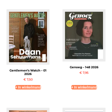
Genoeg – 148 2026
Gentlemen’s Watch – 01
€
7,95
2026
€
7,50
+ In winkelmand
+ In winkelmand