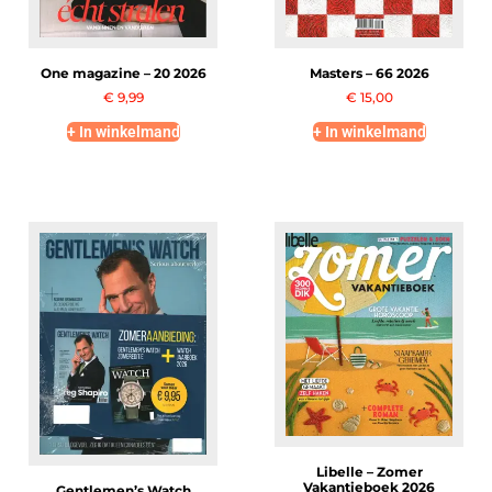
One magazine – 20 2026
Masters – 66 2026
€
9,99
€
15,00
+ In winkelmand
+ In winkelmand
Libelle – Zomer
Vakantieboek 2026
Gentlemen’s Watch