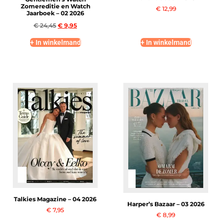
Zomereditie en Watch
€
12,99
Jaarboek – 02 2026
€
24,45
€
9,95
+ In winkelmand
+ In winkelmand
Talkies Magazine – 04 2026
Harper’s Bazaar – 03 2026
€
7,95
€
8,99