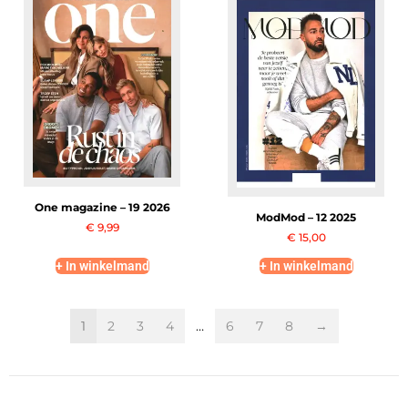
One magazine – 19 2026
ModMod – 12 2025
€
9,99
€
15,00
+ In winkelmand
+ In winkelmand
1
2
3
4
…
6
7
8
→