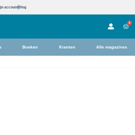
jn account
Blog
0
s
Boeken
Kranten
Alle magazines