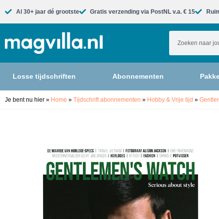
Al 30+ jaar dé grootste​
Gratis verzending via PostNL v.a. € 15
Ruim
Losse tijdschriften
Abonnementen
Pakke
Je bent nu hier
»
Home
»
Tijdschrift abonnementen
»
Hobby & Vrije tijd
»
Gentle