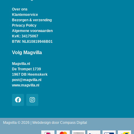
Over ons
Klantenservice
Bezorgen & verzending
Privacy Policy
Algemene voorwaarden
KvK: 34175067
BTW: NL810819946B01
Volg Magvilla
Magvilla.nl
De Trompet 1739
1967 DB Heemskerk
post@magvilla.nl
www.magvilla.nl
Magvilla © 2026 | Webdesign door
Compass Digital