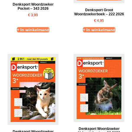
Denksport Woordzoeker
Pocket – 343 2026
Denksport Groot
Woordzoekerboek – 222 2026
€
3,99
€
4,95
+ In winkelmand
+ In winkelmand
Denksport Woordzoeker
Denksport Woordzoeker