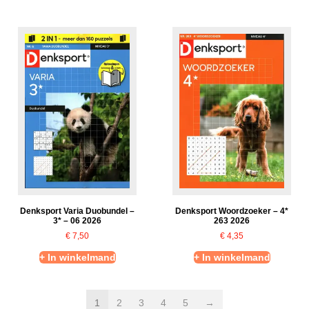
Denksport Varia Duobundel –
Denksport Woordzoeker – 4*
3* – 06 2026
263 2026
€
7,50
€
4,35
+ In winkelmand
+ In winkelmand
1
2
3
4
5
→