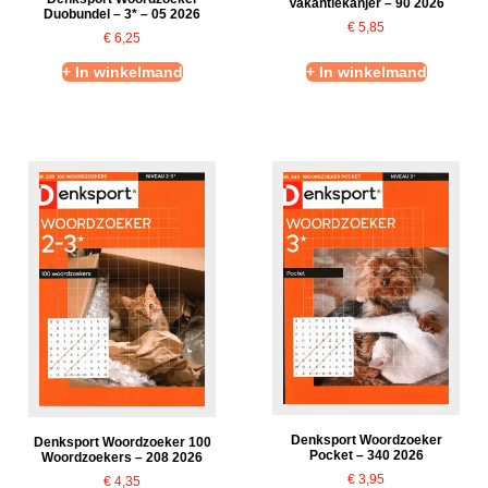
Vakantiekanjer – 90 2026
Duobundel – 3* – 05 2026
€
5,85
€
6,25
+ In winkelmand
+ In winkelmand
Denksport Woordzoeker
Denksport Woordzoeker 100
Pocket – 340 2026
Woordzoekers – 208 2026
€
3,95
€
4,35