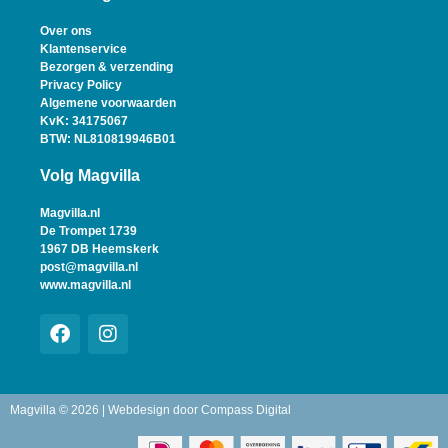
Over ons
Klantenservice
Bezorgen & verzending
Privacy Policy
Algemene voorwaarden
KvK: 34175067
BTW: NL810819946B01
Volg Magvilla
Magvilla.nl
De Trompet 1739
1967 DB Heemskerk
post@magvilla.nl
www.magvilla.nl
Magvilla © 2026 | Webdesign door
Compass Digital