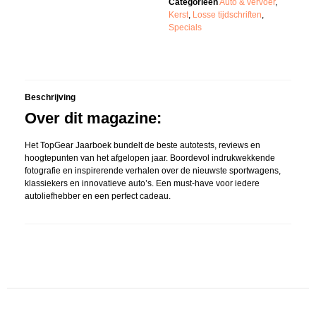
Categorieën
Auto & vervoer
,
Kerst
,
Losse tijdschriften
,
Specials
Beschrijving
Over dit magazine:
Het TopGear Jaarboek bundelt de beste autotests, reviews en
hoogtepunten van het afgelopen jaar. Boordevol indrukwekkende
fotografie en inspirerende verhalen over de nieuwste sportwagens,
klassiekers en innovatieve auto’s. Een must-have voor iedere
autoliefhebber en een perfect cadeau.