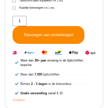
Tijdschrift laten inpakken
(
+
€
1,50
)
Kaartje toevoegen
(
+
€
1,50
)
Toevoegen aan winkelwagen
Meer dan
30+ jaar
ervaring in de tijdschriften
branche
Meer dan
7.000
tijdschriften
Binnen
2 - 3 dagen
in de brievenbus
Gratis verzending
vanaf € 15
Trustpilot