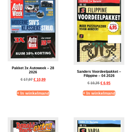
Pakket 3x Autoweek – 28
Sanders Voordeelpakket –
2026
Filippine – 04 2026
€
17,97
€
10,99
€
10,35
€
6,95
+ In winkelmand
+ In winkelmand