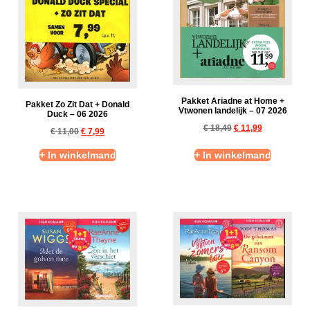
Pakket Ariadne at Home +
Pakket Zo Zit Dat + Donald
Vtwonen landelijk – 07 2026
Duck – 06 2026
€
18,49
€
11,99
€
11,00
€
7,99
+ In winkelmand
+ In winkelmand