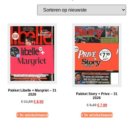
Pakket Libelle + Margriet – 31
Pakket Story + Prive – 31
2026
2026
€
11,59
€
8,50
€
9,49
€
7,99
+ In winkelmand
+ In winkelmand