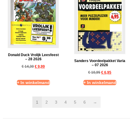
Donald Duck Vrolijk Leesfeest
– 28 2026
Sanders Voordeelpakket Varia
– 07 2026
€
14,30
€
9,99
€
10,95
€
6,95
+ In winkelmand
+ In winkelmand
1
2
3
4
5
6
→