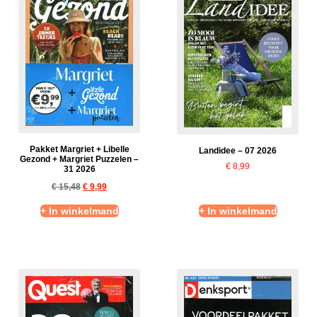
Pakket Margriet + Libelle
Landidee – 07 2026
Gezond + Margriet Puzzelen –
€
8,99
31 2026
€
15,48
€
9,99
+ In winkelmand
+ In winkelmand