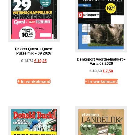
Pakket Quest + Quest
Puzzelmix – 09 2026
Denksport Voordeelpakket –
€
14,74
€
10,25
Varia 08 2026
€
10,50
€
7,50
+ In winkelmand
+ In winkelmand