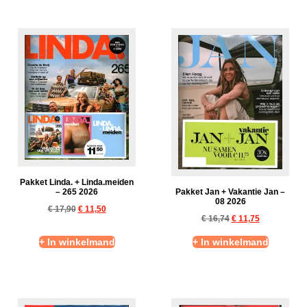
Pakket Linda. + Linda.meiden
Pakket Jan + Vakantie Jan –
– 265 2026
08 2026
€
17,90
€
11,50
€
16,74
€
11,75
+ In winkelmand
+ In winkelmand