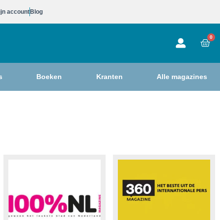
jn account
Blog
0
s
Boeken
Kranten
Alle magazines