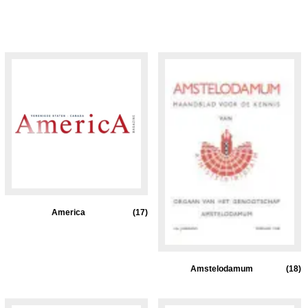
America
(17)
Amstelodamum
(18)