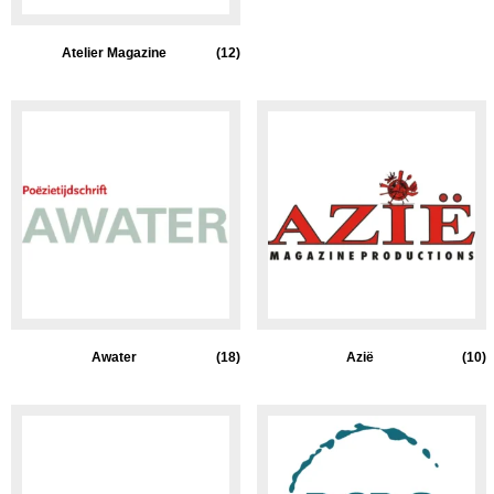
Atelier Magazine
(12)
Awater
(18)
Azië
(10)