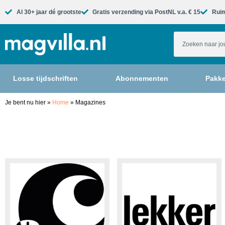
Al 30+ jaar dé grootste​
Gratis verzending via PostNL v.a. € 15
Ruim
Losse tijdschriften
Abonnementen
Pakke
Je bent nu hier
»
Home
»
Magazines