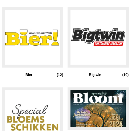
Bier!
(12)
Bigtwin
(10)