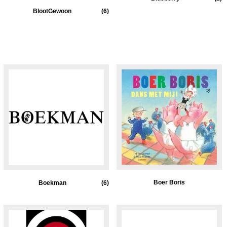
BlootGewoon
(6)
Boer Boris
Boekman
(6)