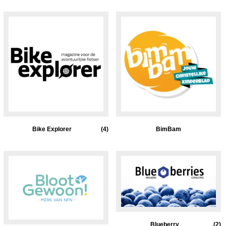
Bike Explorer
(4)
BimBam
Blueberry
(2)