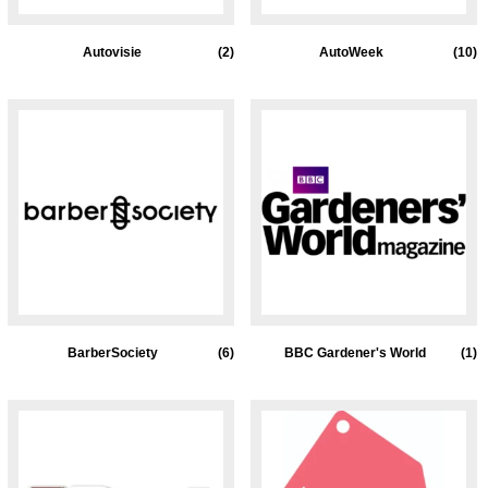
Autovisie
(2)
AutoWeek
(10)
BarberSociety
(6)
BBC Gardener's World
(1)