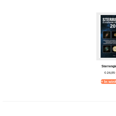
Sterrengi
€
24,95
+ In wi