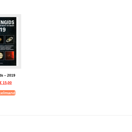
ds – 2019
€
15,00
nkelmand