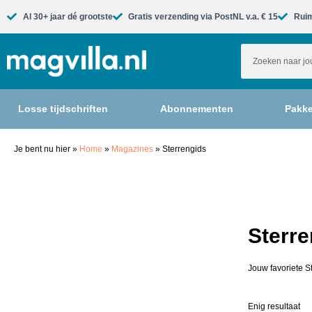
Al 30+ jaar dé grootste​
Gratis verzending via PostNL v.a. € 15
Ruim
Losse tijdschriften
Abonnementen
Pakke
Je bent nu hier
»
Home
»
Magazines
»
Sterrengids
Sterre
Jouw favoriete S
Enig resultaat