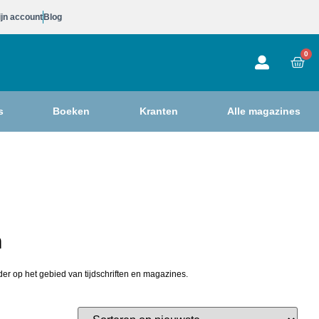
jn account
Blog
0
s
Boeken
Kranten
Alle magazines
n
der op het gebied van tijdschriften en magazines.