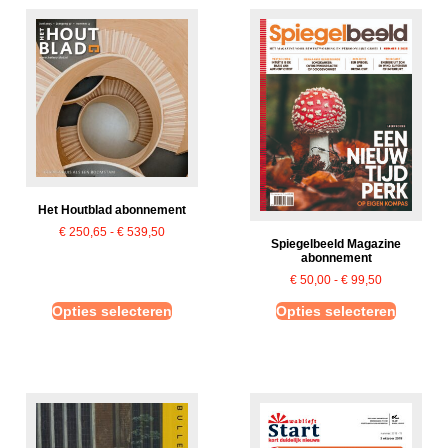
Het Houtblad abonnement
€
250,65
-
€
539,50
Spiegelbeeld Magazine
abonnement
€
50,00
-
€
99,50
Opties selecteren
Opties selecteren