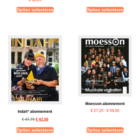
Opties selecteren
Opties selecteren
Moesson abonnement
€
27,25
-
€
59,50
Indah* abonnement
€
47,70
€
42,50
Opties selecteren
Opties selecteren