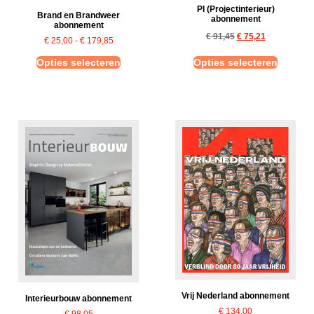
PI (Projectinterieur)
Brand en Brandweer
abonnement
abonnement
€
91,45
€
75,21
€
25,00
-
€
179,85
Opties selecteren
Opties selecteren
Vrij Nederland abonnement
Interieurbouw abonnement
€
134,00
€
98,05