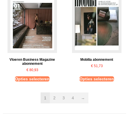
Vloeren Business Magazine
Mobilia abonnement
abonnement
€
51,73
€
80,93
Opties selecteren
Opties selecteren
1
2
3
4
→