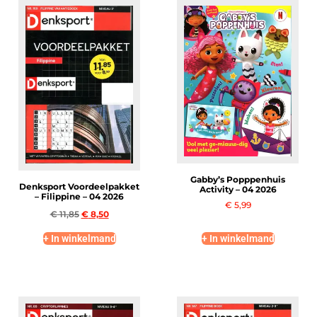
Gabby’s Popppenhuis
Denksport Voordeelpakket
Activity – 04 2026
– Filippine – 04 2026
€
5,99
€
11,85
€
8,50
+ In winkelmand
+ In winkelmand