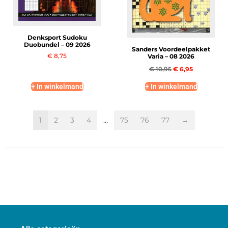
Denksport Sudoku
Duobundel – 09 2026
Sanders Voordeelpakket
€
8,75
Varia – 08 2026
€
10,95
€
6,95
+ In winkelmand
+ In winkelmand
1
2
3
4
…
75
76
77
→