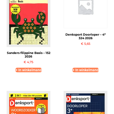
Denksport Doorloper – 4*
324 2026
€
5,65
Sanders filippine Basis – 152
2026
€
4,75
+ In winkelmand
+ In winkelmand