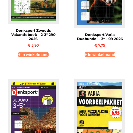
Denksport Zweeds
Vakantieboek – 2-3* 290
Denksport Varia
2026
Duobundel – 3* – 09 2026
€
5,90
€
7,75
+ In winkelmand
+ In winkelmand