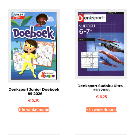
Denksport Sudoku Ultra –
Denksport Junior Doeboek
220 2026
– 89 2026
€
6,25
€
5,30
+ In winkelmand
+ In winkelmand