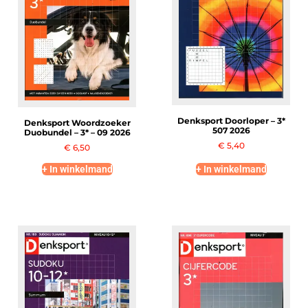
Denksport Doorloper – 3*
Denksport Woordzoeker
507 2026
Duobundel – 3* – 09 2026
€
5,40
€
6,50
+ In winkelmand
+ In winkelmand