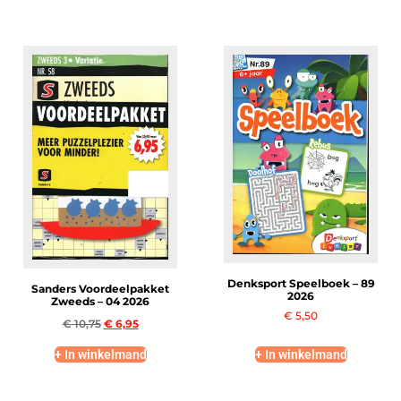
Denksport Speelboek – 89
Sanders Voordeelpakket
2026
Zweeds – 04 2026
€
5,50
€
10,75
€
6,95
+ In winkelmand
+ In winkelmand