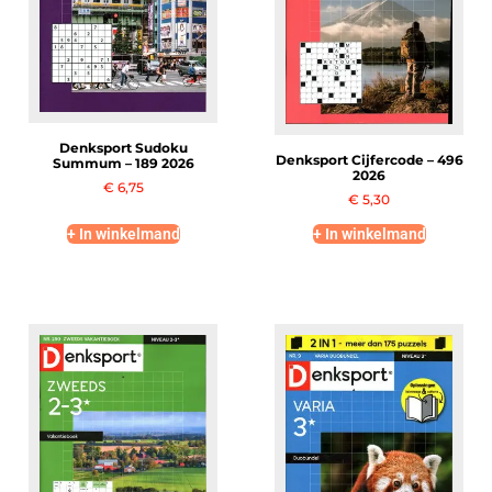
Denksport Sudoku
Denksport Cijfercode – 496
Summum – 189 2026
2026
€
6,75
€
5,30
+ In winkelmand
+ In winkelmand