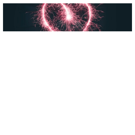
Blog
Waarom deze romantische tijdschriften elke maand op
jouw deurmat horen te liggen
14 november 2025
Blog
Romantiek en avontuur: de beste reeksverhalen voor
ontspanning én spanning
12 november 2025