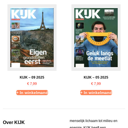
KIJK – 09 2025
KIJK – 05 2025
€
7,99
€
7,99
+ In winkelmand
+ In winkelmand
menselijk lichaam tot milieu en
Over KIJK
energie. KIJK heeft een