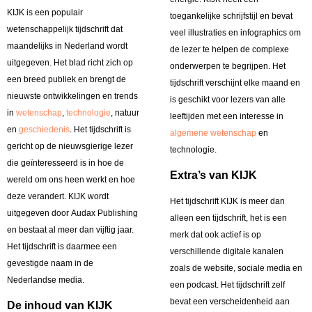
KIJK is een populair
toegankelijke schrijfstijl en bevat
wetenschappelijk tijdschrift dat
veel illustraties en infographics om
maandelijks in Nederland wordt
de lezer te helpen de complexe
uitgegeven. Het blad richt zich op
onderwerpen te begrijpen. Het
een breed publiek en brengt de
tijdschrift verschijnt elke maand en
nieuwste ontwikkelingen en trends
is geschikt voor lezers van alle
in
wetenschap
,
technologie
, natuur
leeftijden met een interesse in
en
geschiedenis
. Het tijdschrift is
algemene wetenschap
en
gericht op de nieuwsgierige lezer
technologie.
die geïnteresseerd is in hoe de
Extra’s van KIJK
wereld om ons heen werkt en hoe
deze verandert. KIJK wordt
Het tijdschrift KIJK is meer dan
uitgegeven door Audax Publishing
alleen een tijdschrift, het is een
en bestaat al meer dan vijftig jaar.
merk dat ook actief is op
Het tijdschrift is daarmee een
verschillende digitale kanalen
gevestigde naam in de
zoals de website, sociale media en
Nederlandse media.
een podcast. Het tijdschrift zelf
bevat een verscheidenheid aan
De inhoud van KIJK