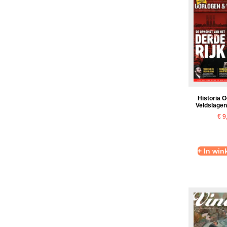
Historia 
Veldslagen
€
9
+ In wi