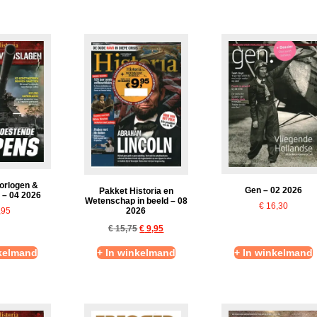
Oorlogen &
Gen – 02 2026
Pakket Historia en
 – 04 2026
Wetenschap in beeld – 08
€
16,30
,95
2026
€
15,75
€
9,95
nkelmand
+ In winkelmand
+ In winkelmand