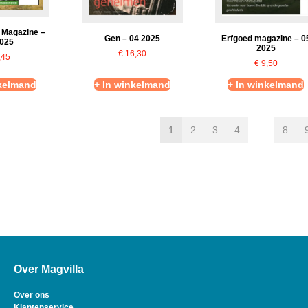
 Magazine –
Gen – 04 2025
Erfgoed magazine – 0
2025
2025
€
16,30
,45
€
9,50
nkelmand
+ In winkelmand
+ In winkelmand
1
2
3
4
…
8
Over Magvilla
Over ons
Klantenservice