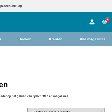
jn account
Blog
0
s
Boeken
Kranten
Alle magazines
len
ieder op het gebied van tijdschriften en magazines.