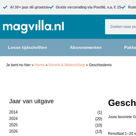
Al 30+ jaar dé grootste​
Gratis verzending via PostNL v.a. € 15
Ruim
Losse tijdschriften
Abonnementen
Pakke
Je bent nu hier
»
Home
»
Kennis & Wetenschap
»
Geschiedenis
Jaar van uitgave
Geschi
2014
(1)
Jouw favoriete G
2024
(20)
2025
(10)
2026
(13)
Resultaat 1–20 v