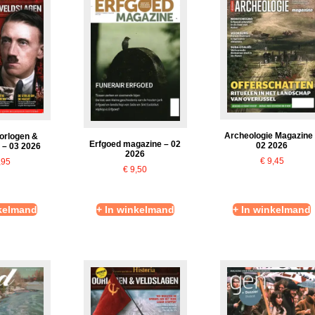
Archeologie Magazine
Oorlogen &
Erfgoed magazine – 02
02 2026
 – 03 2026
2026
€
9,45
,95
€
9,50
nkelmand
+ In winkelmand
+ In winkelmand