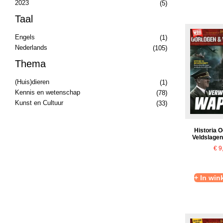
2023
(5)
Taal
Engels
(1)
Nederlands
(105)
Thema
(Huis)dieren
(1)
Kennis en wetenschap
(78)
Kunst en Cultuur
(33)
Historia 
Veldslagen
€
9
+ In wi