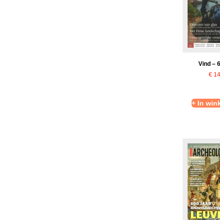
Vind – 
€
14
+ In wi