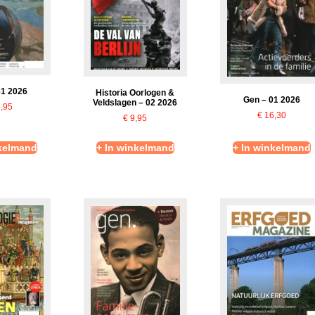
61 2026
Historia Oorlogen &
Gen – 01 2026
Veldslagen – 02 2026
,95
€
16,30
€
9,95
nkelmand
+ In winkelmand
+ In winkelmand