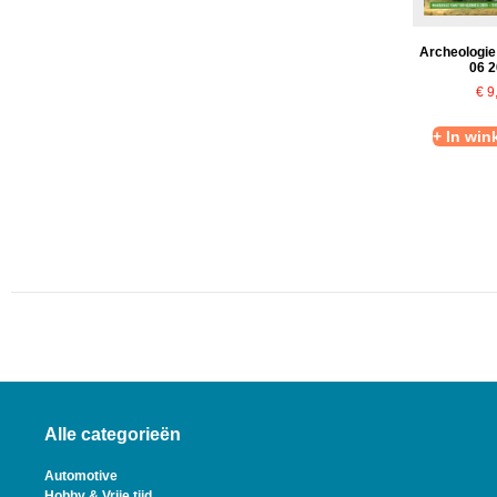
Archeologie
06 
€
9
+ In wi
Alle categorieën
Automotive
Hobby & Vrije tijd