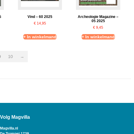
5
Vind – 60 2025
Archeologie Magazine –
05 2025
€
14,95
€
9,45
+ In winkelmand
+ In winkelmand
9
10
→
Volg Magvilla
Magvilla.nl
De Trompet 1739