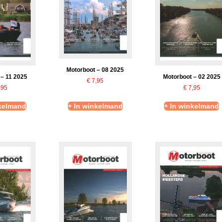
Motorboot – 08 2025
 – 11 2025
Motorboot – 02 2025
€
7,95
,95
€
7,95
nkelmand
+ In winkelmand
+ In winkelmand