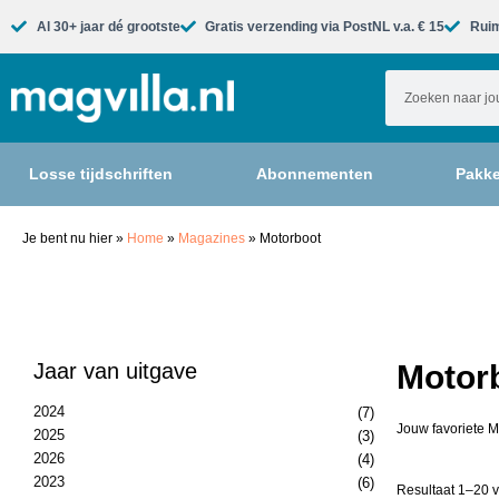
Al 30+ jaar dé grootste​
Gratis verzending via PostNL v.a. € 15
Ruim
Losse tijdschriften
Abonnementen
Pakke
Je bent nu hier
»
Home
»
Magazines
»
Motorboot
Jaar van uitgave
Motorb
2024
(7)
Jouw favoriete M
2025
(3)
2026
(4)
2023
(6)
Resultaat 1–20 v