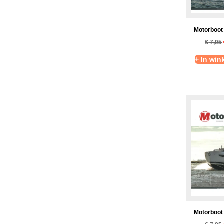
Motorboot
€
7,95
+ In wi
Motorboot