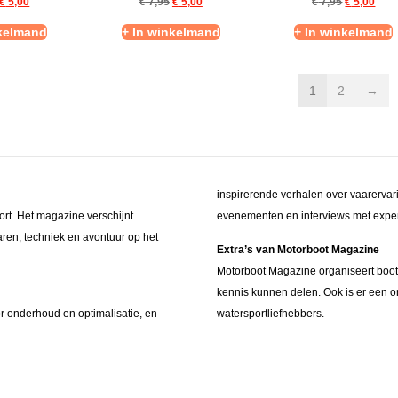
€
5,00
€
7,95
€
5,00
€
7,95
€
5,00
nkelmand
+ In winkelmand
+ In winkelmand
1
2
→
inspirerende verhalen over vaarerva
ort. Het magazine verschijnt
evenementen en interviews met expert
aren, techniek en avontuur op het
Extra’s van Motorboot Magazine
Motorboot Magazine organiseert boo
kennis kunnen delen. Ook is er een on
or onderhoud en optimalisatie, en
watersportliefhebbers.