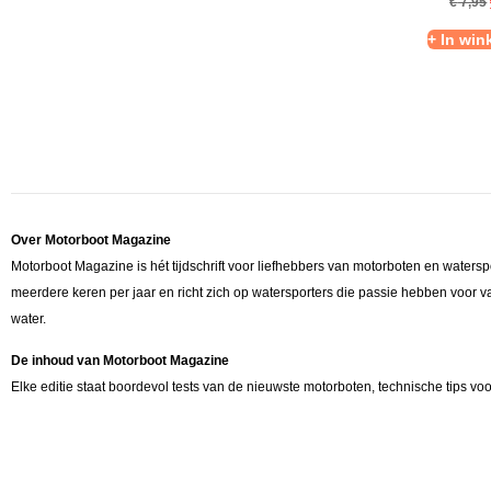
€
7,95
+ In wi
Over Motorboot Magazine
Motorboot Magazine is hét tijdschrift voor liefhebbers van motorboten en watersp
meerdere keren per jaar en richt zich op watersporters die passie hebben voor v
water.
De inhoud van Motorboot Magazine
Elke editie staat boordevol tests van de nieuwste motorboten, technische tips vo