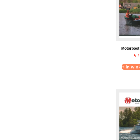
Motorboot
€
7
+ In wi