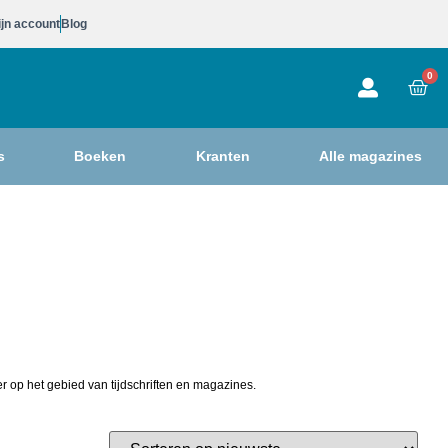
jn account
Blog
0
s
Boeken
Kranten
Alle magazines
r op het gebied van tijdschriften en magazines.