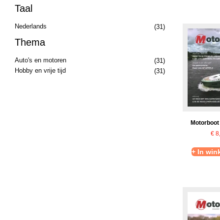
Taal
Nederlands
(31)
Thema
Auto's en motoren
(31)
Hobby en vrije tijd
(31)
Motorboot
€
8
+ In wi