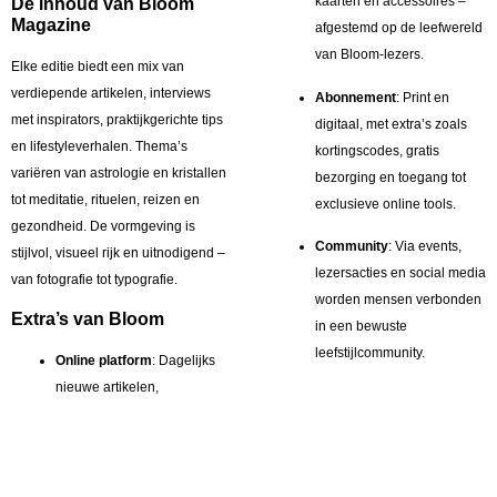
kaarten en accessoires –
De inhoud van Bloom
Magazine
afgestemd op de leefwereld
van Bloom-lezers.
Elke editie biedt een mix van
verdiepende artikelen, interviews
Abonnement
: Print en
met inspirators, praktijkgerichte tips
digitaal, met extra’s zoals
en lifestyleverhalen. Thema’s
kortingscodes, gratis
variëren van astrologie en kristallen
bezorging en toegang tot
tot meditatie, rituelen, reizen en
exclusieve online tools.
gezondheid. De vormgeving is
Community
: Via events,
stijlvol, visueel rijk en uitnodigend –
lezersacties en social media
van fotografie tot typografie.
worden mensen verbonden
Extra’s van Bloom
in een bewuste
leefstijlcommunity.
Online platform
: Dagelijks
nieuwe artikelen,