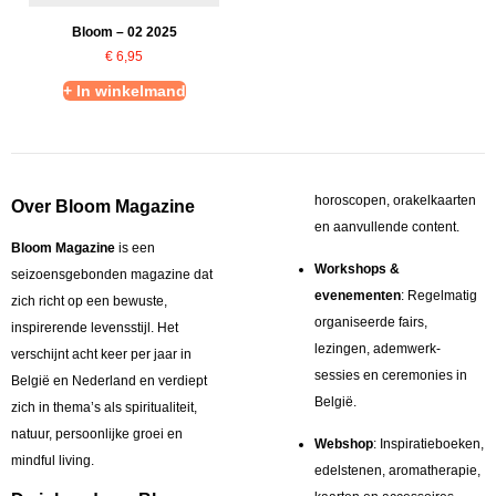
Bloom – 02 2025
€
6,95
+ In winkelmand
horoscopen, orakelkaarten
Over Bloom Magazine
en aanvullende content.
Bloom Magazine
is een
Workshops &
seizoensgebonden magazine dat
evenementen
: Regelmatig
zich richt op een bewuste,
organiseerde fairs,
inspirerende levensstijl. Het
lezingen, ademwerk-
verschijnt acht keer per jaar in
sessies en ceremonies in
België en Nederland en verdiept
België.
zich in thema’s als spiritualiteit,
natuur, persoonlijke groei en
Webshop
: Inspiratieboeken,
mindful living.
edelstenen, aromatherapie,