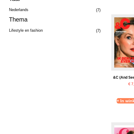
Nederlands
(7)
Thema
Lifestyle en fashion
(7)
&C (And See
€
7
+ In wi