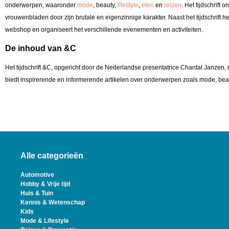
onderwerpen, waaronder
mode
, beauty,
lifestyle
,
eten
en
reizen
. Het tijdschrift
vrouwenbladen door zijn brutale en eigenzinnige karakter. Naast het tijdschrift h
webshop en organiseert het verschillende evenementen en activiteiten.
De inhoud van &C
Het tijdschrift &C, opgericht door de Nederlandse presentatrice Chantal Janzen,
biedt inspirerende en informerende artikelen over onderwerpen zoals mode, beauty
Alle categorieën
Automotive
Hobby & Vrije tijd
Huis & Tuin
Kennis & Wetenschap
Kids
Mode & Lifestyle