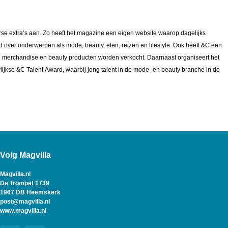
verse extra’s aan. Zo heeft het magazine een eigen website waarop dagelijks
 over onderwerpen als mode, beauty, eten, reizen en lifestyle. Ook heeft &C een
merchandise en beauty producten worden verkocht. Daarnaast organiseert het
jkse &C Talent Award, waarbij jong talent in de mode- en beauty branche in de
Volg Magvilla
Magvilla.nl
De Trompet 1739
1967 DB Heemskerk
post@magvilla.nl
www.magvilla.nl