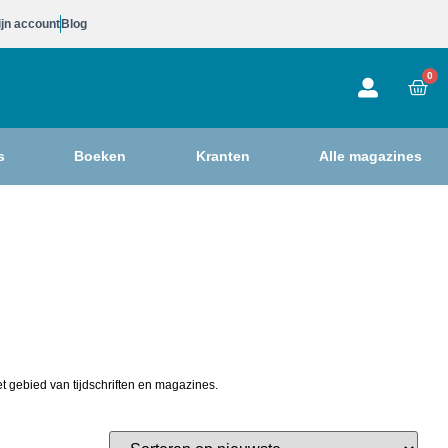
jn account
Blog
0
s
Boeken
Kranten
Alle magazines
t gebied van tijdschriften en magazines.