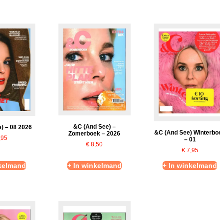
&C (And See) –
) – 08 2026
&C (And See) Winterbo
Zomerboek – 2026
,95
– 01
€
8,50
€
7,95
nkelmand
+ In winkelmand
+ In winkelmand