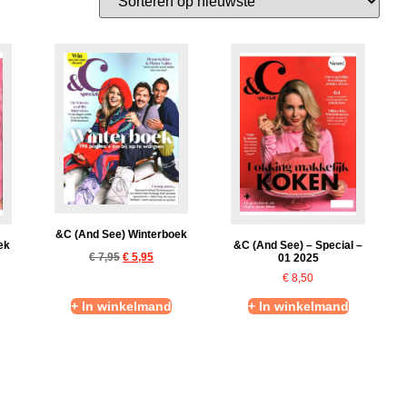
&C (And See) Winterboek
ek
&C (And See) – Special –
€
7,95
€
5,95
01 2025
€
8,50
+ In winkelmand
+ In winkelmand