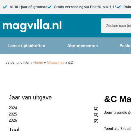
Al 30+ jaar dé grootste​
Gratis verzending via PostNL v.a. € 15
Ruim
Losse tijdschriften
Abonnementen
Pakke
Je bent nu hier
»
Home
»
Magazines
»
&C
Jaar van uitgave
&C Mag
2024
(2)
Jouw favoriete &
2025
(3)
2026
(2)
Taal
Toont alle 7 resu