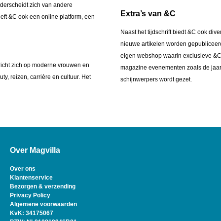
 onderscheidt zich van andere
Extra’s van &C
eeft &C ook een online platform, een
Naast het tijdschrift biedt &C ook di
nieuwe artikelen worden gepubliceerd
eigen webshop waarin exclusieve &C 
 richt zich op moderne vrouwen en
magazine evenementen zoals de jaarli
, reizen, carrière en cultuur. Het
schijnwerpers wordt gezet.
Over Magvilla
Over ons
Klantenservice
Bezorgen & verzending
Privacy Policy
Algemene voorwaarden
KvK: 34175067