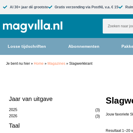
Al 30+ jaar dé grootste​
Gratis verzending via PostNL v.a. € 15
Ruim
Losse tijdschriften
Abonnementen
Pakke
Je bent nu hier
»
Home
»
Magazines
»
Slagwerkkrant
Jaar van uitgave
Slagwe
2025
(3)
Jouw favoriete S
2026
(3)
Taal
Resultaat 1–20 v