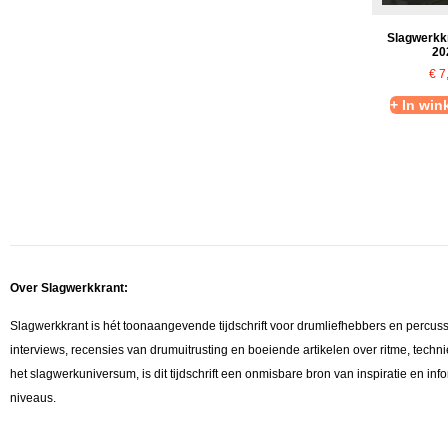
Slagwerkk
20
€
7
+ In wi
Over Slagwerkkrant:
Slagwerkkrant is hét toonaangevende tijdschrift voor drumliefhebbers en percus
interviews, recensies van drumuitrusting en boeiende artikelen over ritme, techni
het slagwerkuniversum, is dit tijdschrift een onmisbare bron van inspiratie en in
niveaus.