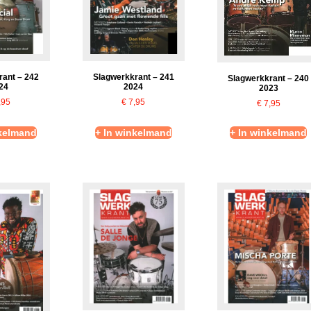
rant – 242
Slagwerkkrant – 241
Slagwerkkrant – 240
24
2024
2023
,95
€
7,95
€
7,95
nkelmand
+ In winkelmand
+ In winkelmand