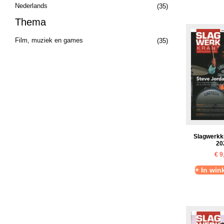
Nederlands
(35)
Thema
Film, muziek en games
(35)
Slagwerkk
20
€
9
+ In wi