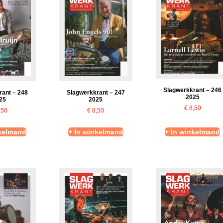
Slagwerkkrant – 246
rant – 248
Slagwerkkrant – 247
2025
25
2025
€
8,50
,50
€
8,50
nkelmand
+ In winkelmand
+ In winkelmand