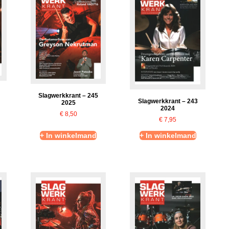
Slagwerkkrant – 245
Slagwerkkrant – 243
2025
2024
€
8,50
€
7,95
+ In winkelmand
+ In winkelmand