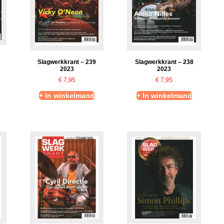
Slagwerkkrant – 239
Slagwerkkrant – 238
2023
2023
€
7,95
€
7,95
+ In winkelmand
+ In winkelmand