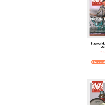
Slagwerkk
20
€
8
+ In wi