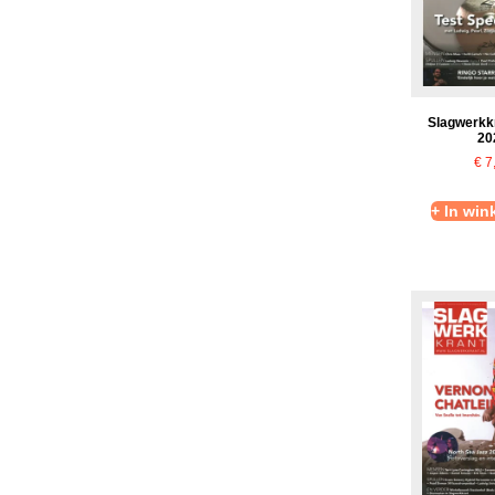
Slagwerkk
20
€
7
+ In wi