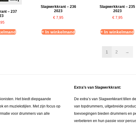
Slagwerkkrant – 236
Slagwerkkrant – 235
2023
2023
rant – 237
23
€
7,95
€
7,95
,95
nkelmand
+ In winkelmand
+ In winkelmand
1
2
→
Extra’s van Slagwerkkrant:
sionisten. Het biedt diepgaande
De extra’s van Slagwerkkrant tillen 
ek en muziekstijlen. Met zijn focus op
van topdrummers, uitgebreide produc
formatie voor drummers van alle
toevoegingen bieden drummers en per
verbeteren en hun passie voor percus