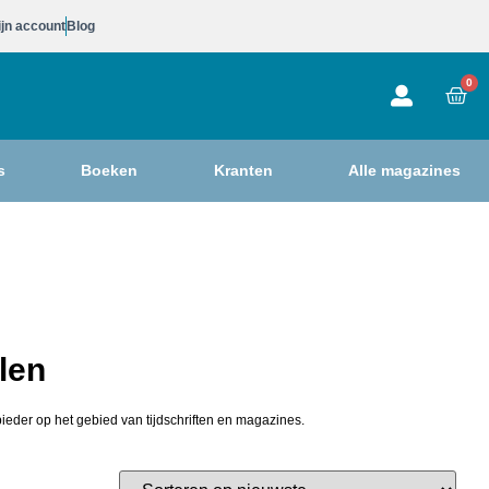
jn account
Blog
0
s
Boeken
Kranten
Alle magazines
len
ieder op het gebied van tijdschriften en magazines.