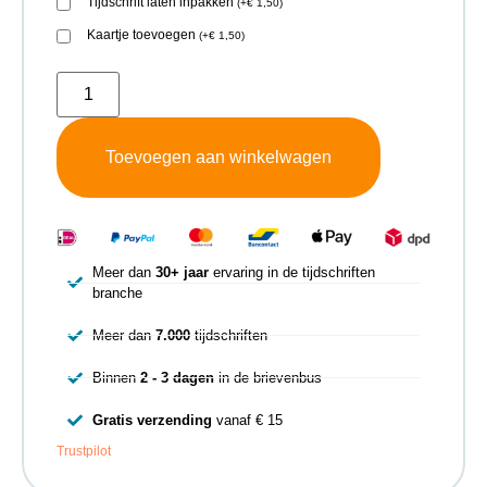
Tijdschrift laten inpakken
(
+
€
1,50
)
Kaartje toevoegen
(
+
€
1,50
)
Toevoegen aan winkelwagen
Meer dan
30+ jaar
ervaring in de tijdschriften
branche
Meer dan
7.000
tijdschriften
Binnen
2 - 3 dagen
in de brievenbus
Gratis verzending
vanaf € 15
Trustpilot