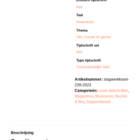
Erotisch tijdschrift
Nee
Taal
Nederlands
Thema
Film, muziek en games
Tijdschrift set
Nee
Type tijdschrift
Tweemaandelijks blad
Artikelnummer:
slagwerkkrant-
239-2023
Categorieën
Losse tijdschriften
,
Magazines
,
Musiceren
,
Muziek
& film
,
Slagwerkkrant
Beschrijving