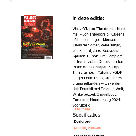
In deze editie:
Vicky O’Neon ‘The drums chose
me’ – Jon Theodore bij Queens
of the stone age – Mensen:
Klaas de Somer, Petar Janjic,
Jeff Ballard, Joost Koevoets –
Spullen: EFnote Pro Complete
e-drums, Zebra Drums London
Plane drums, Zildjian K Paper
Thin crashes – Yahama FGDP
Finger Drum Pads, Drumgees
drumsnelbinders – En verder:
Unit Drumkit met Peter de Wolf,
Winkelbezoek Stiggelbout,
Eurosonic Noorderslag 2024
vooruitblik
Lees meer
Specificaties
Doelgroep
Mannen
,
Vrouwen