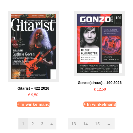
Gonzo (circus) – 190 2026
Gitarist – 422 2026
€
12,50
€
9,50
+ In winkelmand
+ In winkelmand
1
2
3
4
…
13
14
15
→