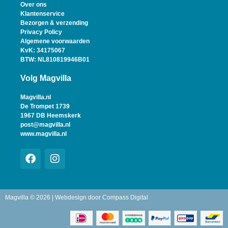
Over ons
Klantenservice
Bezorgen & verzending
Privacy Policy
Algemene voorwaarden
KvK: 34175067
BTW: NL810819946B01
Volg Magvilla
Magvilla.nl
De Trompet 1739
1967 DB Heemskerk
post@magvilla.nl
www.magvilla.nl
Magvilla © 2026 | Webdesign door
Compass Digital