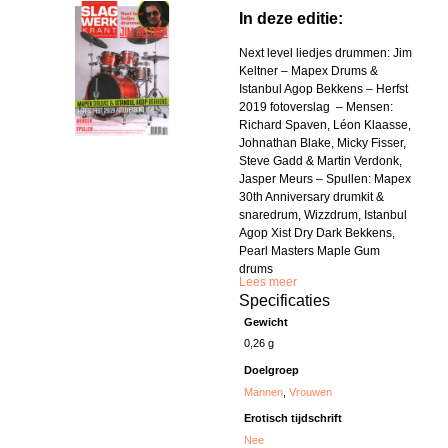
In deze editie:
Next level liedjes drummen: Jim
Keltner – Mapex Drums &
Istanbul Agop Bekkens – Herfst
2019 fotoverslag – Mensen:
Richard Spaven, Léon Klaasse,
Johnathan Blake, Micky Fisser,
Steve Gadd & Martin Verdonk,
Jasper Meurs – Spullen: Mapex
30th Anniversary drumkit &
snaredrum, Wizzdrum, Istanbul
Agop Xist Dry Dark Bekkens,
Pearl Masters Maple Gum
drums
Lees meer
Specificaties
Gewicht
0,26 g
Doelgroep
Mannen
,
Vrouwen
Erotisch tijdschrift
Nee