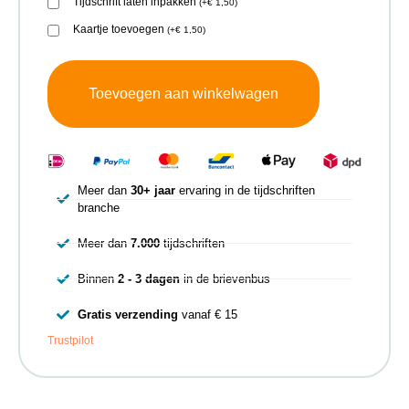
Tijdschrift laten inpakken
(
+
€
1,50
)
Kaartje toevoegen
(
+
€
1,50
)
Toevoegen aan winkelwagen
Meer dan
30+ jaar
ervaring in de tijdschriften
branche
Meer dan
7.000
tijdschriften
Binnen
2 - 3 dagen
in de brievenbus
Gratis verzending
vanaf € 15
Trustpilot