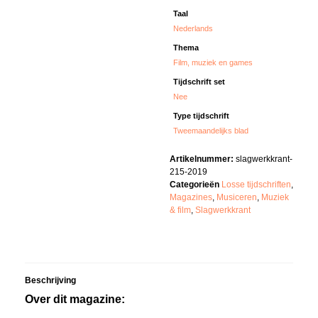
Taal
Nederlands
Thema
Film, muziek en games
Tijdschrift set
Nee
Type tijdschrift
Tweemaandelijks blad
Artikelnummer:
slagwerkkrant-
215-2019
Categorieën
Losse tijdschriften
,
Magazines
,
Musiceren
,
Muziek
& film
,
Slagwerkkrant
Beschrijving
Over dit magazine: