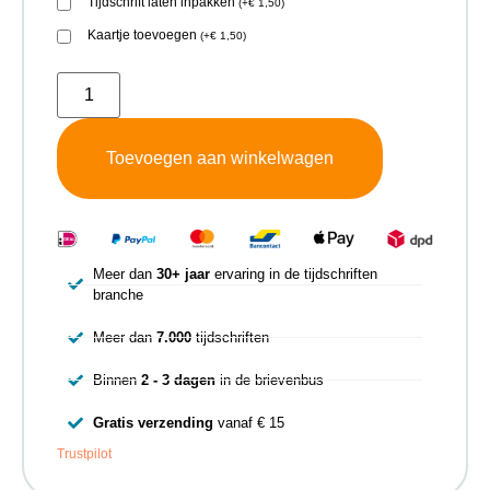
Tijdschrift laten inpakken
(
+
€
1,50
)
Kaartje toevoegen
(
+
€
1,50
)
Toevoegen aan winkelwagen
Meer dan
30+ jaar
ervaring in de tijdschriften
branche
Meer dan
7.000
tijdschriften
Binnen
2 - 3 dagen
in de brievenbus
Gratis verzending
vanaf € 15
Trustpilot