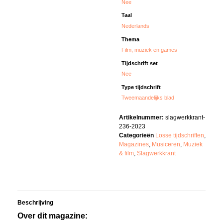
Nee
Taal
Nederlands
Thema
Film, muziek en games
Tijdschrift set
Nee
Type tijdschrift
Tweemaandelijks blad
Artikelnummer:
slagwerkkrant-
236-2023
Categorieën
Losse tijdschriften
,
Magazines
,
Musiceren
,
Muziek
& film
,
Slagwerkkrant
Beschrijving
Over dit magazine: