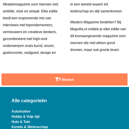
lifestylemagazine voor mensen met
in een wereld waarin lef,
ambitie, visie en smaak. Elke editie
leiderschap en stijl samenkomen.
biedt een inspirerende mix van
Masters Magazine
bestellen? Bij
interviews met topondernemers,
Magvilla.nl ontdek je elke editie van
vernieuwers en creatieve denkers,
dit toonaangevende magazine voor
gecombineerd met high-end
mensen die niet alleen groot
onderwerpen zoals kunst, reizen,
dromen, maar ook groots leven.
gastronomie, vastgoed, design en
Filteren
Alle categorieën
Automotive
Hobby & Vrije tijd
Huis & Tuin
Kennis & Wetenschap