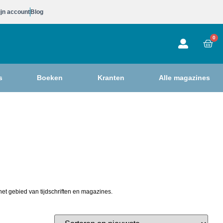
jn account
Blog
0
s
Boeken
Kranten
Alle magazines
het gebied van tijdschriften en magazines.