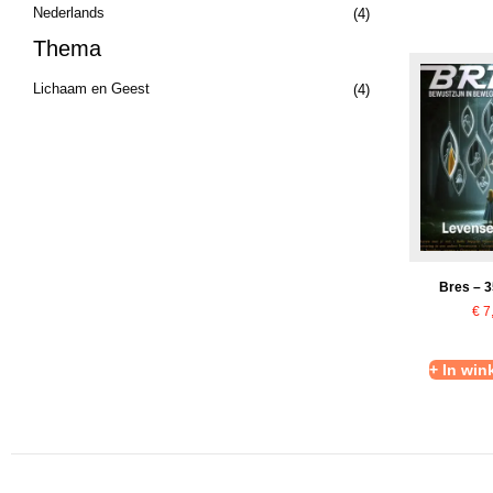
Nederlands
(4)
Thema
Lichaam en Geest
(4)
Bres – 
€
7
+ In wi