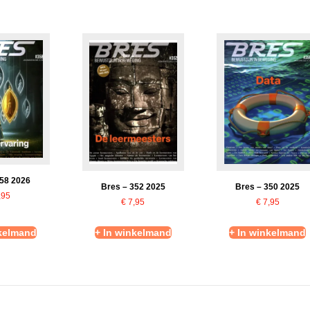
358 2026
Bres – 352 2025
Bres – 350 2025
,95
€
7,95
€
7,95
nkelmand
+ In winkelmand
+ In winkelmand