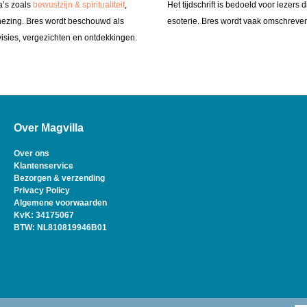
ma’s zoals
bewustzijn & spiritualiteit
,
Het tijdschrift is bedoeld voor lezers 
nezing.
Bres wordt beschouwd als
esoterie.
Bres wordt vaak omschreven 
visies, vergezichten en ontdekkingen.
​
Over Magvilla
Over ons
Klantenservice
Bezorgen & verzending
Privacy Policy
Algemene voorwaarden
KvK: 34175067
BTW: NL810819946B01