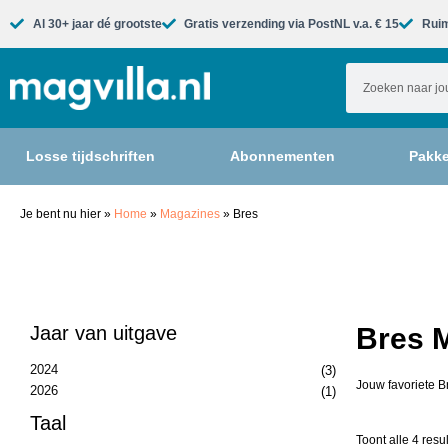
Al 30+ jaar dé grootste​
Gratis verzending via PostNL v.a. € 15
Ruim
Losse tijdschriften
Abonnementen
Pakke
Je bent nu hier
»
Home
»
Magazines
»
Bres
Jaar van uitgave
Bres M
2024
(3)
Jouw favoriete B
2026
(1)
Taal
Toont alle 4 resu