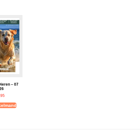
Dieren – 07
26
,95
nkelmand