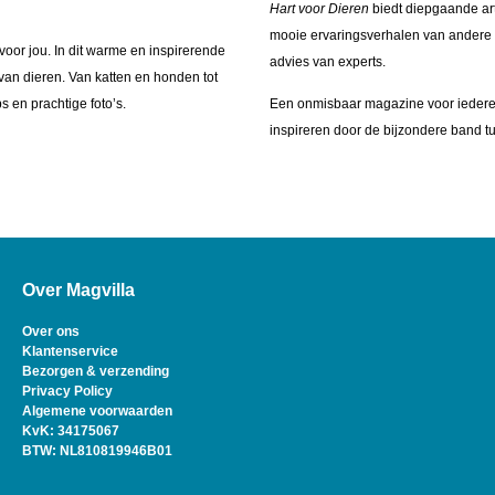
Hart voor Dieren
biedt diepgaande art
mooie ervaringsverhalen van andere di
oor jou. In dit warme en inspirerende
advies van experts.
n van dieren. Van katten en honden tot
s en prachtige foto’s.
Een onmisbaar magazine voor iederee
inspireren door de bijzondere band 
Over Magvilla
Over ons
Klantenservice
Bezorgen & verzending
Privacy Policy
Algemene voorwaarden
KvK: 34175067
BTW: NL810819946B01