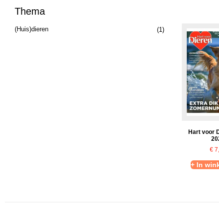
Thema
(Huis)dieren
(1)
Hart voor 
20
€
7
+ In wi