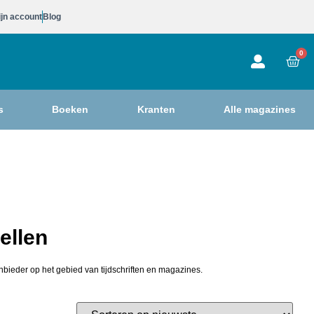
jn account
Blog
0
s
Boeken
Kranten
Alle magazines
ellen
nbieder op het gebied van tijdschriften en magazines.