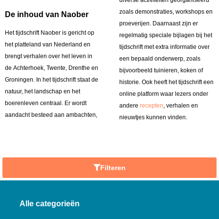
diverse activiteiten georganiseerd
zoals demonstraties, workshops en
De inhoud van Naober
proeverijen. Daarnaast zijn er
Het tijdschrift Naober is gericht op
regelmatig speciale bijlagen bij het
het platteland van Nederland en
tijdschrift met extra informatie over
brengt verhalen over het leven in
een bepaald onderwerp, zoals
de Achterhoek, Twente, Drenthe en
bijvoorbeeld tuinieren, koken of
Groningen. In het tijdschrift staat de
historie. Ook heeft het tijdschrift een
natuur, het landschap en het
online platform waar lezers onder
boerenleven centraal. Er wordt
andere
recepten
, verhalen en
aandacht besteed aan ambachten,
nieuwtjes kunnen vinden.
Filteren
Alle categorieën