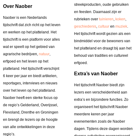
streekproducten, oude gebruiken
Over Naober
en feesten. Daarnaast zijn er
Naober is een Nederlands
rubrieken over
tuinieren
,
koken
,
tijdschrift dat zich richt op het leven
geschiedenis
,
cultuur
en
muziek
.
en werken op het platteland. Het
Het tijdschrift wordt gezien als een
tijdschrift is een platform voor alles
bindmiddel voor de bewoners van
wat er speelt op het gebied van
het platteland en draagt bij aan het
agrarische bedrijven,
natuur
,
behoud van tradities en cultureel
erfgoed en het leven op het
erfgoed.
platteland. Het tijdschrift verschijnt
Extra’s van Naober
6 keer per jaar en biedt artikelen,
reportages, interviews en nieuws
Het tijdschrift Naober biedt zijn
over het leven op het platteland.
lezers een verscheidenheid aan
Naober heeft een sterke focus op
extra’s en bijzondere functies. Zo
de regio’s Gelderland, Overijssel,
organiseert het tijdschrift Naober
Flevoland, Drenthe en Groningen
meerdere keren per jaar
en brengt de lezers op de hoogte
evenementen zoals de Naober
van alle ontwikkelingen in deze
dagen. Tijdens deze dagen worden
regio’s.