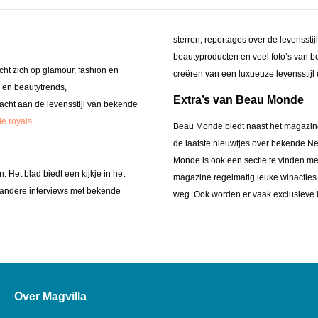
sterren, reportages over de levenssti
beautyproducten en veel foto’s van be
cht zich op glamour, fashion en
creëren van een luxueuze levensstij
 en beautytrends,
Extra’s van Beau Monde
cht aan de levensstijl van bekende
de royals
.
Beau Monde biedt naast het magazine o
de laatste nieuwtjes over bekende Ne
Monde is ook een sectie te vinden met
 Het blad biedt een kijkje in het
magazine regelmatig leuke winacties
 andere interviews met bekende
weg. Ook worden er vaak exclusieve in
Over Magvilla