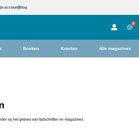
jn account
Blog
0
s
Boeken
Kranten
Alle magazines
n
der op het gebied van tijdschriften en magazines.