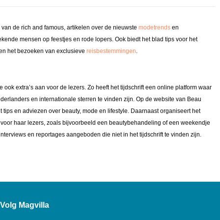
jl van de rich and famous, artikelen over de nieuwste
modetrends
en
kende mensen op feestjes en rode lopers. Ook biedt het blad tips voor het
l en het bezoeken van exclusieve
reisbestemmingen
.
ok extra’s aan voor de lezers. Zo heeft het tijdschrift een online platform waar
derlanders en internationale sterren te vinden zijn. Op de website van Beau
 tips en adviezen over beauty, mode en lifestyle. Daarnaast organiseert het
 voor haar lezers, zoals bijvoorbeeld een beautybehandeling of een weekendje
terviews en reportages aangeboden die niet in het tijdschrift te vinden zijn.
Volg Magvilla