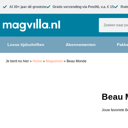
Al 30+ jaar dé grootste​
Gratis verzending via PostNL v.a. € 15
Ruim
Losse tijdschriften
Abonnementen
Pakke
Je bent nu hier
»
Home
»
Magazines
»
Beau Monde
Beau 
Jouw favoriete B