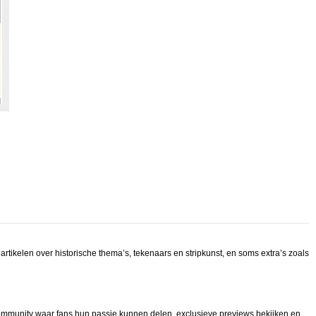
artikelen over historische thema’s, tekenaars en stripkunst, en soms extra’s zoals
 community waar fans hun passie kunnen delen, exclusieve previews bekijken en