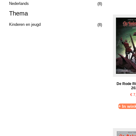
Nederlands
(8)
Thema
Kinderen en jeugd
(8)
De Rode Ri
20
€
7
+ In wi