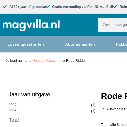
Al 30+ jaar dé grootste​
Gratis verzending via PostNL v.a. € 15
Ruim
Losse tijdschriften
Abonnementen
Pakke
Je bent nu hier
»
Home
»
Magazines
»
Rode Ridder
Jaar van uitgave
Rode R
2024
(1)
Jouw favoriete R
2026
(1)
Taal
Toont alle 8 resu