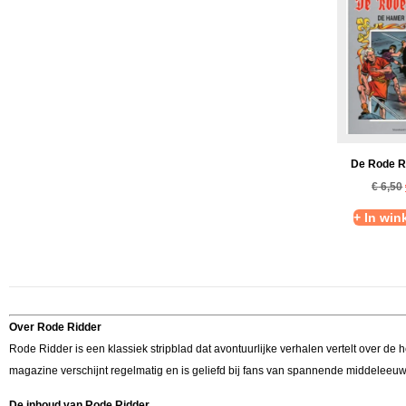
De Rode R
€
6,50
+ In wi
Over Rode Ridder
Rode Ridder is een klassiek stripblad dat avontuurlijke verhalen vertelt over de 
magazine verschijnt regelmatig en is geliefd bij fans van spannende middeleeu
De inhoud van Rode Ridder