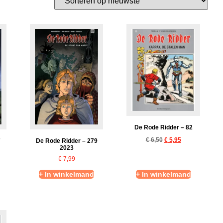
De Rode Ridder – 82
€
6,50
€
5,95
7
De Rode Ridder – 279
2023
€
7,99
+ In winkelmand
+ In winkelmand