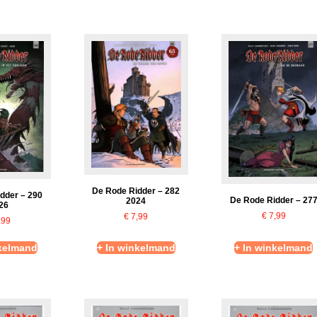
De Rode Ridder – 282
dder – 290
De Rode Ridder – 27
2024
26
€
7,99
€
7,99
,99
nkelmand
+ In winkelmand
+ In winkelmand