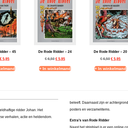
idder – 45
De Rode Ridder – 24
De Rode Ridder – 20
€
5,95
€
6,50
€
5,95
€
6,50
€
5,95
nkelmand
+ In winkelmand
+ In winkelmand
beleeft. Daarnaast zijn er achtergrond
posters en verzamelitems.
heldhaftige ridder Johan. Het
wse verhalen, actie en heldendom.
Extra’s van Rode Ridder
Naast het stripblad is er een online