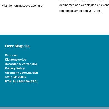
deelnemen aan wedstrijden en evenem
en vijanden en mystieke avonturen
rondom de avonturen van Johan.
Over Magvilla
Over ons
Klantenservice
Bezorgen & verzending
Privacy Policy
Algemene voorwaarden
KvK: 34175067
BTW: NL810819946B01