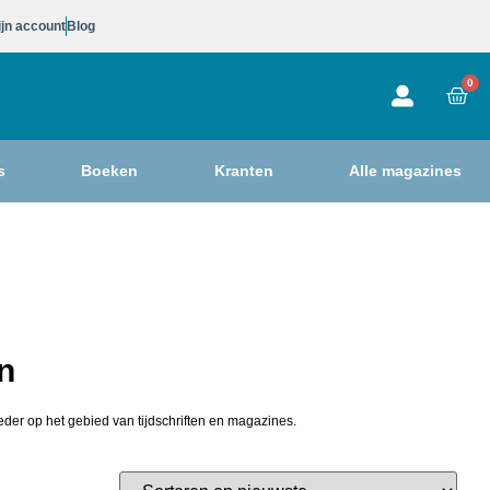
jn account
Blog
0
s
Boeken
Kranten
Alle magazines
n
eder op het gebied van tijdschriften en magazines.