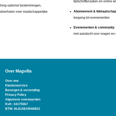
tijdschriftenzaken en online w
othing‑optional bestemmingen,
Abonnement & lidmaatscha
rondverhalen over maatschappelijke
toegang tot evenementen.
Evenementen & community
:
met aandacht voor vragen en e
Over Magvilla
Over ons
Klantenservice
Bezorgen & verzending
Privacy Policy
Algemene voorwaarden
KvK: 34175067
BTW: NL810819946B01