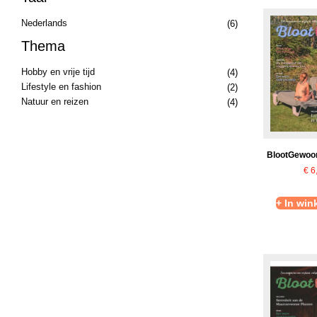
Nederlands
(6)
Thema
Hobby en vrije tijd
(4)
Lifestyle en fashion
(2)
Natuur en reizen
(4)
BlootGewoon
€
6
+ In wi