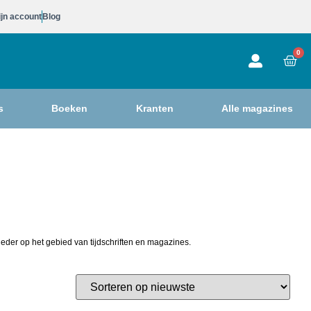
jn account
Blog
0
s
Boeken
Kranten
Alle magazines
eder op het gebied van tijdschriften en magazines.