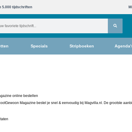
 5.000 tijdschriften​
Mi
tten
Specials
Stripboeken
Agenda'
azine online bestellen
lootGewoon Magazine bestel je snel & eenvoudig bij Magvilla.nl. De grootste aanbi
ltaten