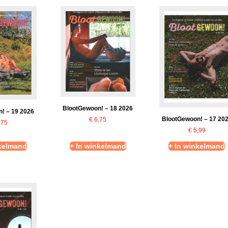
BlootGewoon! – 18 2026
! – 19 2026
BlootGewoon! – 17 20
€
6,75
,75
€
5,99
nkelmand
+ In winkelmand
+ In winkelmand