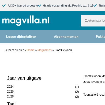
Al 30+ jaar dé grootste​
Gratis verzending via PostNL v.a. € 15
Ruim
Losse tijdschriften
Abonnementen
Pakke
Je bent nu hier
»
Home
»
Magazines
»
BlootGewoon
BlootGewoon Mag
Jaar van uitgave
Jouw favoriete B
2024
(1)
2025
(2)
Toont alle 6 resu
2026
(2)
Taal