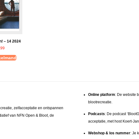
! – 14 2024
,99
nkelmand
Online platform
: De website b
blootrecreatie.
ecreatie, zelfacceptatie en ontspannen
Podcasts
: De podcast ‘BlootG
itiatief van NFN Open & Bloot, de
acceptatie, met host Koert‑Jan
Webshop & los nummer
: Je 