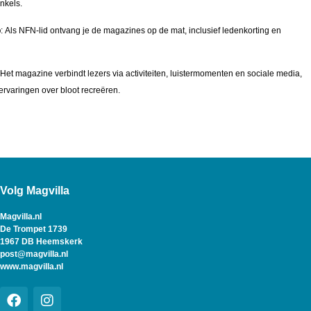
inkels.
p
: Als NFN-lid ontvang je de magazines op de mat, inclusief ledenkorting en
 Het magazine verbindt lezers via activiteiten, luistermomenten en sociale media,
rvaringen over bloot recreëren.
Volg Magvilla
Magvilla.nl
De Trompet 1739
1967 DB Heemskerk
post@magvilla.nl
www.magvilla.nl