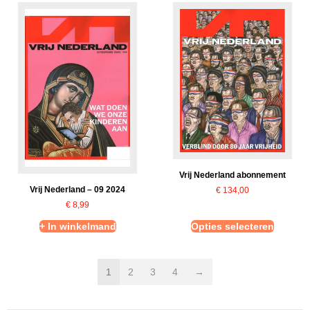
Vrij Nederland abonnement
Vrij Nederland – 09 2024
€
134,00
€
8,99
+ In winkelmand
Opties selecteren
1
2
3
4
→