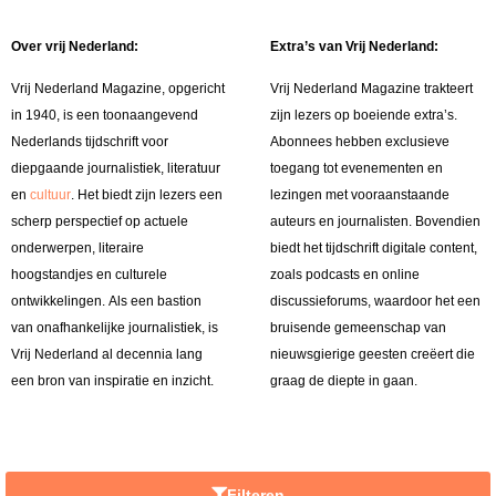
Over vrij Nederland:
Extra’s van Vrij Nederland:
Vrij Nederland Magazine, opgericht
Vrij Nederland Magazine trakteert
in 1940, is een toonaangevend
zijn lezers op boeiende extra’s.
Nederlands tijdschrift voor
Abonnees hebben exclusieve
diepgaande journalistiek, literatuur
toegang tot evenementen en
en
cultuur
. Het biedt zijn lezers een
lezingen met vooraanstaande
scherp perspectief op actuele
auteurs en journalisten. Bovendien
onderwerpen, literaire
biedt het tijdschrift digitale content,
hoogstandjes en culturele
zoals podcasts en online
ontwikkelingen. Als een bastion
discussieforums, waardoor het een
van onafhankelijke journalistiek, is
bruisende gemeenschap van
Vrij Nederland al decennia lang
nieuwsgierige geesten creëert die
een bron van inspiratie en inzicht.
graag de diepte in gaan.
Filteren