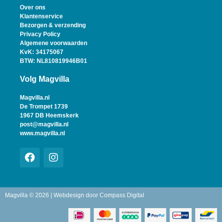
Over ons
Klantenservice
Bezorgen & verzending
Privacy Policy
Algemene voorwaarden
KvK: 34175067
BTW: NL810819946B01
Volg Magvilla
Magvilla.nl
De Trompet 1739
1967 DB Heemskerk
post@magvilla.nl
www.magvilla.nl
Magvilla © 2026 | Webdesign door
Compass Digital