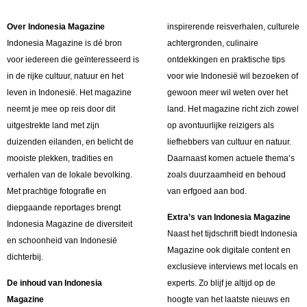
Over Indonesia Magazine
inspirerende reisverhalen, culturele
Indonesia Magazine is dé bron
achtergronden, culinaire
voor iedereen die geïnteresseerd is
ontdekkingen en praktische tips
in de rijke cultuur, natuur en het
voor wie Indonesië wil bezoeken of
leven in Indonesië. Het magazine
gewoon meer wil weten over het
neemt je mee op reis door dit
land. Het magazine richt zich zowel
uitgestrekte land met zijn
op avontuurlijke reizigers als
duizenden eilanden, en belicht de
liefhebbers van cultuur en natuur.
mooiste plekken, tradities en
Daarnaast komen actuele thema’s
verhalen van de lokale bevolking.
zoals duurzaamheid en behoud
Met prachtige fotografie en
van erfgoed aan bod.
diepgaande reportages brengt
Extra’s van Indonesia Magazine
Indonesia Magazine de diversiteit
Naast het tijdschrift biedt Indonesia
en schoonheid van Indonesië
Magazine ook digitale content en
dichterbij.
exclusieve interviews met locals en
De inhoud van Indonesia
experts. Zo blijf je altijd op de
Magazine
hoogte van het laatste nieuws en