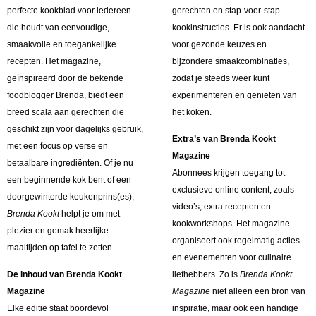
perfecte kookblad voor iedereen
gerechten en stap-voor-stap
die houdt van eenvoudige,
kookinstructies. Er is ook aandacht
smaakvolle en toegankelijke
voor gezonde keuzes en
recepten. Het magazine,
bijzondere smaakcombinaties,
geïnspireerd door de bekende
zodat je steeds weer kunt
foodblogger Brenda, biedt een
experimenteren en genieten van
breed scala aan gerechten die
het koken.
geschikt zijn voor dagelijks gebruik,
Extra’s van Brenda Kookt
met een focus op verse en
Magazine
betaalbare ingrediënten. Of je nu
Abonnees krijgen toegang tot
een beginnende kok bent of een
exclusieve online content, zoals
doorgewinterde keukenprins(es),
video’s, extra recepten en
Brenda Kookt
helpt je om met
kookworkshops. Het magazine
plezier en gemak heerlijke
organiseert ook regelmatig acties
maaltijden op tafel te zetten.
en evenementen voor culinaire
De inhoud van Brenda Kookt
liefhebbers. Zo is
Brenda Kookt
Magazine
Magazine
niet alleen een bron van
Elke editie staat boordevol
inspiratie, maar ook een handige