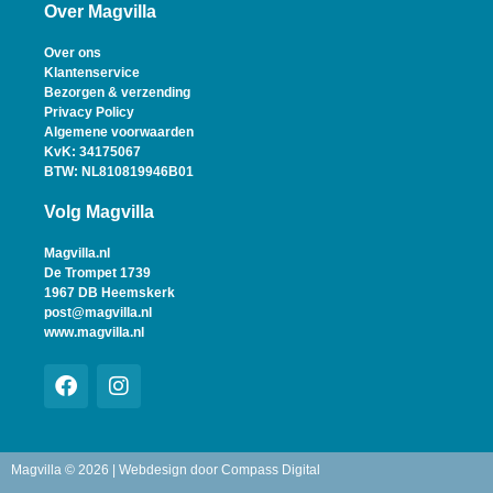
Over Magvilla
Over ons
Klantenservice
Bezorgen & verzending
Privacy Policy
Algemene voorwaarden
KvK: 34175067
BTW: NL810819946B01
Volg Magvilla
Magvilla.nl
De Trompet 1739
1967 DB Heemskerk
post@magvilla.nl
www.magvilla.nl
Magvilla © 2026 | Webdesign door
Compass Digital