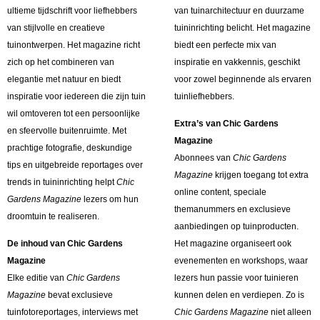
ultieme tijdschrift voor liefhebbers
van tuinarchitectuur en duurzame
van stijlvolle en creatieve
tuininrichting belicht. Het magazine
tuinontwerpen. Het magazine richt
biedt een perfecte mix van
zich op het combineren van
inspiratie en vakkennis, geschikt
elegantie met natuur en biedt
voor zowel beginnende als ervaren
inspiratie voor iedereen die zijn tuin
tuinliefhebbers.
wil omtoveren tot een persoonlijke
Extra’s van Chic Gardens
en sfeervolle buitenruimte. Met
Magazine
prachtige fotografie, deskundige
Abonnees van
Chic Gardens
tips en uitgebreide reportages over
Magazine
krijgen toegang tot extra
trends in tuininrichting helpt
Chic
online content, speciale
Gardens Magazine
lezers om hun
themanummers en exclusieve
droomtuin te realiseren.
aanbiedingen op tuinproducten.
De inhoud van Chic Gardens
Het magazine organiseert ook
Magazine
evenementen en workshops, waar
Elke editie van
Chic Gardens
lezers hun passie voor tuinieren
Magazine
bevat exclusieve
kunnen delen en verdiepen. Zo is
tuinfotoreportages, interviews met
Chic Gardens Magazine
niet alleen