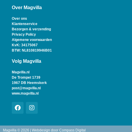
Over Magvilla
Over ons
Klantenservice
Bezorgen & verzending
Privacy Policy
Algemene voorwaarden
KvK: 34175067
BTW: NL810819946B01
Volg Magvilla
Magvilla.nl
De Trompet 1739
1967 DB Heemskerk
post@magvilla.nl
www.magvilla.nl
Magvilla © 2026 | Webdesign door
Compass Digital