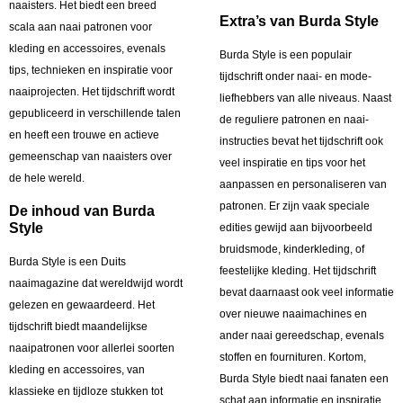
naaisters. Het biedt een breed
Extra’s van Burda Style
scala aan naai patronen voor
kleding en accessoires, evenals
Burda Style is een populair
tips, technieken en inspiratie voor
tijdschrift onder naai- en mode-
naaiprojecten. Het tijdschrift wordt
liefhebbers van alle niveaus. Naast
gepubliceerd in verschillende talen
de reguliere patronen en naai-
en heeft een trouwe en actieve
instructies bevat het tijdschrift ook
gemeenschap van naaisters over
veel inspiratie en tips voor het
de hele wereld.
aanpassen en personaliseren van
patronen. Er zijn vaak speciale
De inhoud van Burda
Style
edities gewijd aan bijvoorbeeld
bruidsmode, kinderkleding, of
Burda Style is een Duits
feestelijke kleding. Het tijdschrift
naaimagazine dat wereldwijd wordt
bevat daarnaast ook veel informatie
gelezen en gewaardeerd. Het
over nieuwe naaimachines en
tijdschrift biedt maandelijkse
ander naai gereedschap, evenals
naaipatronen voor allerlei soorten
stoffen en fournituren. Kortom,
kleding en accessoires, van
Burda Style biedt naai fanaten een
klassieke en tijdloze stukken tot
schat aan informatie en inspiratie