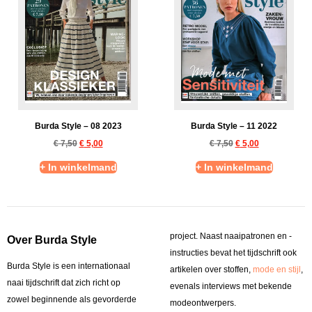
Burda Style – 08 2023
Burda Style – 11 2022
€
7,50
€
5,00
€
7,50
€
5,00
+ In winkelmand
+ In winkelmand
project. Naast naaipatronen en -
Over Burda Style
instructies bevat het tijdschrift ook
Burda Style is een internationaal
artikelen over stoffen,
mode en stijl
,
naai tijdschrift dat zich richt op
evenals interviews met bekende
zowel beginnende als gevorderde
modeontwerpers.