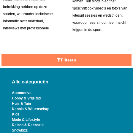
komen. Ten slotte biedt het
betrekking hebben op deze
tijdschrift ook video’s en foto’s van
sporten, waaronder technische
kitesurf sessies en wedstrijden,
informatie over materiaal,
waardoor lezers nog meer inzicht
interviews met professionele
krijgen in de sport.
Filteren
Alle categorieën
Automotive
Hobby & Vrije tijd
Huis & Tuin
Kennis & Wetenschap
Kids
Mode & Lifestyle
Reizen & Recreatie
Showbizz