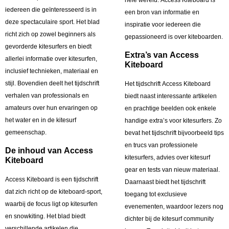
iedereen die geïnteresseerd is in
een bron van informatie en
deze spectaculaire sport. Het blad
inspiratie voor iedereen die
richt zich op zowel beginners als
gepassioneerd is over kiteboarden.
gevorderde kitesurfers en biedt
Extra’s van Access
allerlei informatie over kitesurfen,
Kiteboard
inclusief technieken, materiaal en
stijl. Bovendien deelt het tijdschrift
Het tijdschrift Access Kiteboard
verhalen van professionals en
biedt naast interessante artikelen
amateurs over hun ervaringen op
en prachtige beelden ook enkele
het water en in de kitesurf
handige extra’s voor kitesurfers. Zo
gemeenschap.
bevat het tijdschrift bijvoorbeeld tips
en trucs van professionele
De inhoud van Access
kitesurfers, advies over kitesurf
Kiteboard
gear en tests van nieuw materiaal.
Access Kiteboard is een tijdschrift
Daarnaast biedt het tijdschrift
dat zich richt op de kiteboard-sport,
toegang tot exclusieve
waarbij de focus ligt op kitesurfen
evenementen, waardoor lezers nog
en snowkiting. Het blad biedt
dichter bij de kitesurf community
verschillende artikelen die