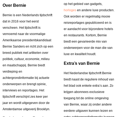
op het gebied van gadgets,
Over Bernie
horloges
en andere luxe producten.
Bernie is een Nederlands tijdschrift
Ook worden er regelmatig mooie
dat in 2016 voor het eerst
reisreportages gepubliceerd en is
verscheen. Het tijdschrift is
er aandacht voor bijzondere hotels
vernoemd naar de voormalige
en restaurants. Kortom, Bernie
Amerikaanse presidentskandidaat
biedt een gevarieerde mix van
Bernie Sanders en richt zich op een
onderwerpen voor de man die van
breed publiek met artikelen over
luxe en kwaliteit houdt.
politiek, cultuur, economie, milieu
Extra’s van Bernie
en maatschappij. Bernie biedt
verdieping en
Het Nederlandse tijdschrift Bernie
achtergrondinformatie bij actuele
biedt naast de reguliere inhoud van
onderwerpen en brengt opinie,
het blad ook enkele extra’s aan. Zo
interviews en reportages. Het
krijgen abonnees exclusieve
tijdschrift verschijnt zes keer per
toegang tot de online omgeving
jaar en wordt uitgegeven door de
van Bernie, waar zij onder andere
Amsterdamse uitgeverij Brooklyn.
eerdere uitgaven kunnen lezen en