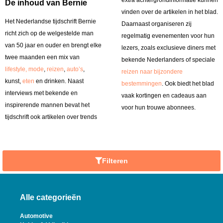
extra achtergrondinformatie kunnen
De inhoud van Bernie
vinden over de artikelen in het blad.
Het Nederlandse tijdschrift Bernie
Daarnaast organiseren zij
richt zich op de welgestelde man
regelmatig evenementen voor hun
van 50 jaar en ouder en brengt elke
lezers, zoals exclusieve diners met
twee maanden een mix van
bekende Nederlanders of speciale
lifestyle, mode
,
reizen
,
auto’s
,
reizen naar bijzondere
kunst,
eten
en drinken. Naast
bestemmingen
. Ook biedt het blad
interviews met bekende en
vaak kortingen en cadeaus aan
inspirerende mannen bevat het
voor hun trouwe abonnees.
tijdschrift ook artikelen over trends
Filteren
Alle categorieën
Automotive