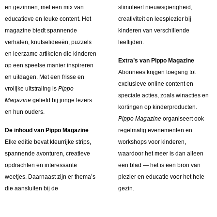
en gezinnen, met een mix van
stimuleert nieuwsgierigheid,
educatieve en leuke content. Het
creativiteit en leesplezier bij
magazine biedt spannende
kinderen van verschillende
verhalen, knutselideeën, puzzels
leeftijden.
en leerzame artikelen die kinderen
Extra’s van Pippo Magazine
op een speelse manier inspireren
Abonnees krijgen toegang tot
en uitdagen. Met een frisse en
exclusieve online content en
vrolijke uitstraling is
Pippo
speciale acties, zoals winacties en
Magazine
geliefd bij jonge lezers
kortingen op kinderproducten.
en hun ouders.
Pippo Magazine
organiseert ook
De inhoud van Pippo Magazine
regelmatig evenementen en
Elke editie bevat kleurrijke strips,
workshops voor kinderen,
spannende avonturen, creatieve
waardoor het meer is dan alleen
opdrachten en interessante
een blad — het is een bron van
weetjes. Daarnaast zijn er thema’s
plezier en educatie voor het hele
die aansluiten bij de
gezin.