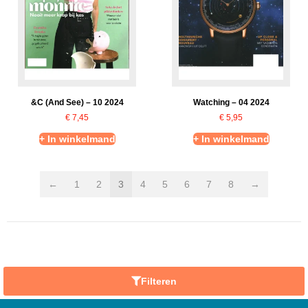
&C (And See) – 10 2024
Watching – 04 2024
€
7,45
€
5,95
+ In winkelmand
+ In winkelmand
←
1
2
3
4
5
6
7
8
→
Filteren