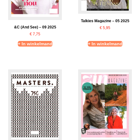
Talkies Magazine – 05 2025
&C (And See) – 09 2025
€
5,95
€
7,75
+ In winkelmand
+ In winkelmand