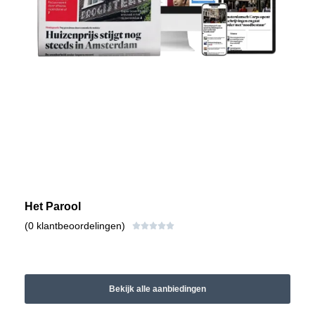
Het Parool
(0 klantbeoordelingen)





Bekijk alle aanbiedingen