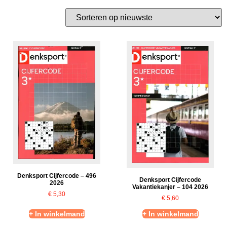
Denksport Cijfercode – 496
Denksport Cijfercode
2026
Vakantiekanjer – 104 2026
€
5,30
€
5,60
+ In winkelmand
+ In winkelmand