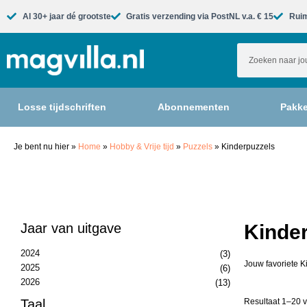
Al 30+ jaar dé grootste​
Gratis verzending via PostNL v.a. € 15
Ruim
Losse tijdschriften
Abonnementen
Pakke
Je bent nu hier
»
Home
»
Hobby & Vrije tijd
»
Puzzels
»
Kinderpuzzels
Jaar van uitgave
Kinder
2024
(3)
Jouw favoriete K
2025
(6)
2026
(13)
Taal
Resultaat 1–20 v