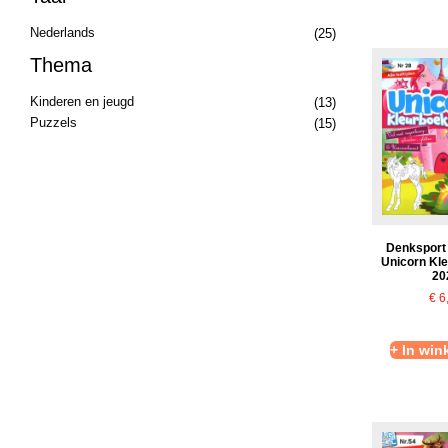
Nederlands
(25)
Thema
Kinderen en jeugd
(13)
Puzzels
(15)
Denksport 
Unicorn Kle
20
€
6
+ In wi