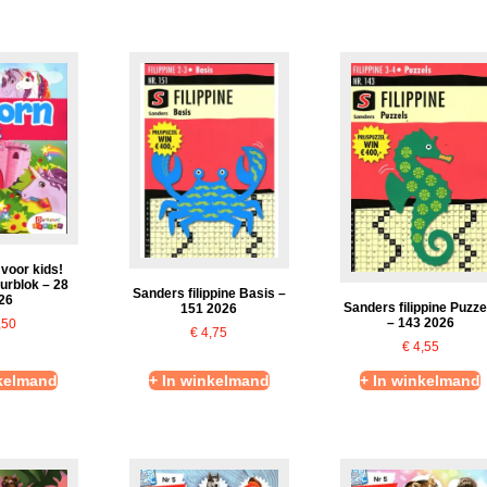
voor kids!
urblok – 28
Sanders filippine Basis –
26
Sanders filippine Puzze
151 2026
– 143 2026
,50
€
4,75
€
4,55
nkelmand
+ In winkelmand
+ In winkelmand