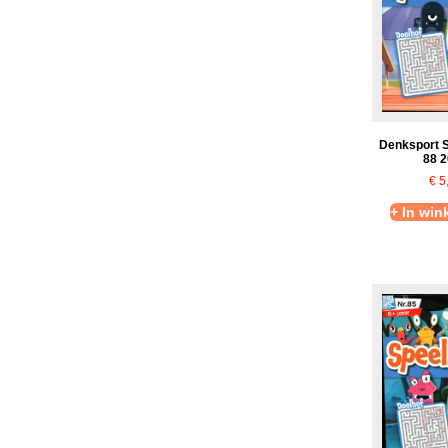
Denksport 
88 
€
5
+ In wi