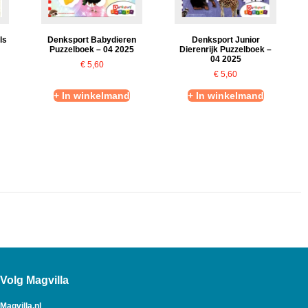
ls
Denksport Babydieren
Denksport Junior
Puzzelboek – 04 2025
Dierenrijk Puzzelboek –
04 2025
€
5,60
€
5,60
+ In winkelmand
+ In winkelmand
Volg Magvilla
Magvilla.nl