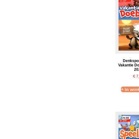
Denkspor
Vakantie D
20
€
7
+ In wi