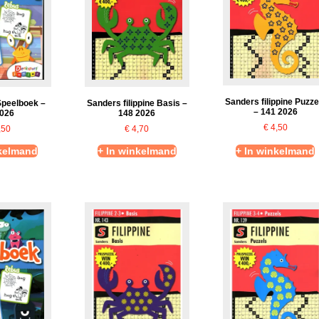
Sanders filippine Puzze
Speelboek –
Sanders filippine Basis –
– 141 2026
2026
148 2026
€
4,50
,50
€
4,70
nkelmand
+ In winkelmand
+ In winkelmand