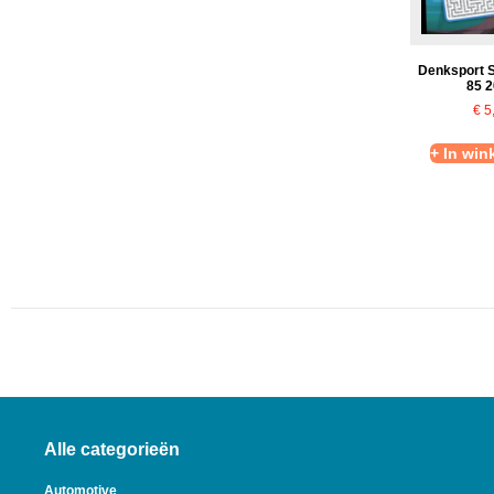
Denksport 
85 
€
5
+ In wi
Alle categorieën
Automotive