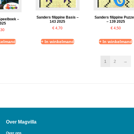
Sanders filippine Basis –
Sanders filippine Puzze
Speelboek –
143 2025
– 139 2025
2025
€
4,70
€
4,50
,30
nkelmand
+ In winkelmand
+ In winkelmand
1
2
→
Over Magvilla
Over ons