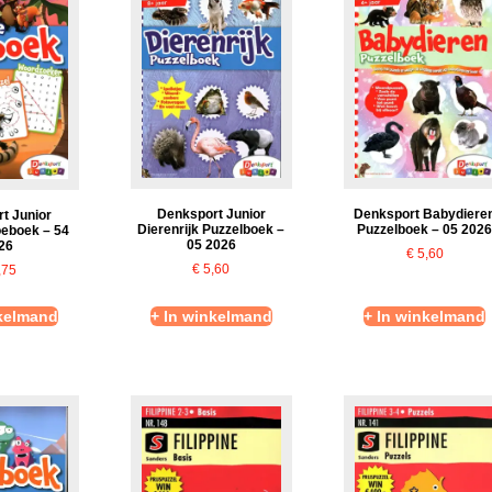
Denksport Junior
Denksport Babydiere
t Junior
Dierenrijk Puzzelboek –
Puzzelboek – 05 202
oeboek – 54
05 2026
26
€
5,60
€
5,60
,75
nkelmand
+ In winkelmand
+ In winkelmand