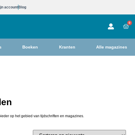
jn account
Blog
0
s
Boeken
Kranten
Alle magazines
len
ieder op het gebied van tijdschriften en magazines.