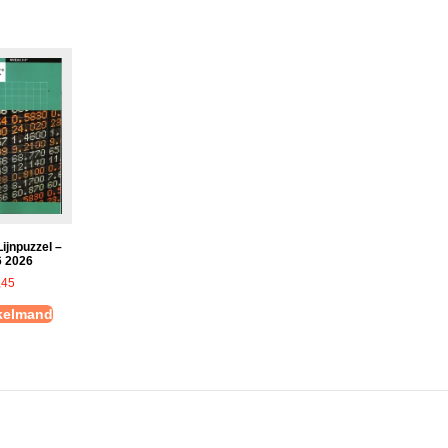
ijnpuzzel –
6 2026
,45
nkelmand