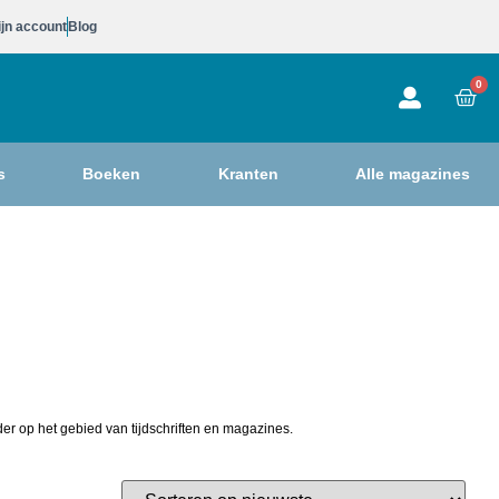
jn account
Blog
0
s
Boeken
Kranten
Alle magazines
der op het gebied van tijdschriften en magazines.