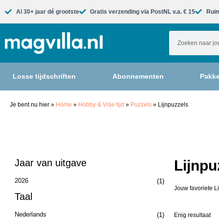
Al 30+ jaar dé grootste​
Gratis verzending via PostNL v.a. € 15
Ruim
Losse tijdschriften
Abonnementen
Pakke
Je bent nu hier
»
Home
»
Hobby & Vrije tijd
»
Puzzels
»
Lijnpuzzels
Jaar van uitgave
Lijnpu
2026
(1)
Jouw favoriete L
Taal
Nederlands
(1)
Enig resultaat