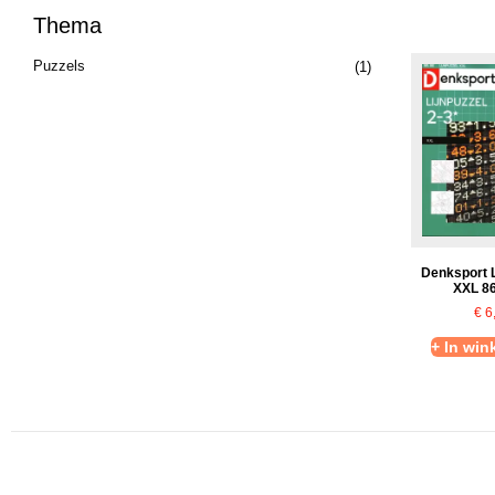
Thema
Puzzels
(1)
Denksport L
XXL 8
€
6
+ In wi