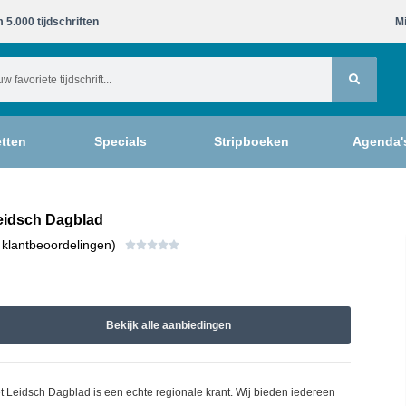
 5.000 tijdschriften​
Mi
tten
Specials
Stripboeken
Agenda'
eidsch Dagblad
 klantbeoordelingen)





Bekijk alle aanbiedingen
t Leidsch Dagblad is een echte regionale krant. Wij bieden iedereen