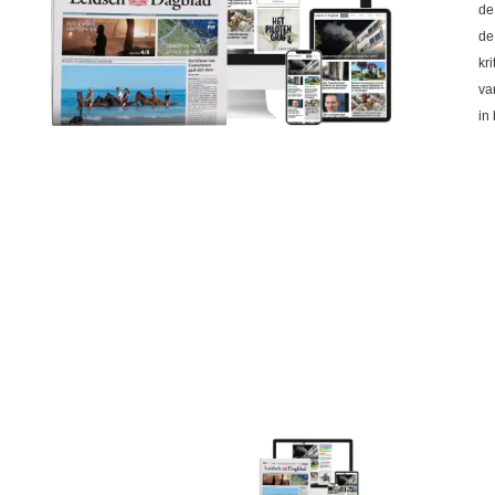
de
de
kr
va
in