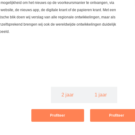
 mogelijkheid om het nieuws op de voorkeursmanier te ontvangen, via
 website, de nieuws app, de digitale krant of de papieren krant. Met een
itische blik doen wij verslag van alle regionale ontwikkelingen, maar als
nzelfsprekend brengen wij ook de wereldwijde ontwikkelingen duidelijk
 beeld.
3 jaar
2 jaar
1 jaar
Profiteer
Profiteer