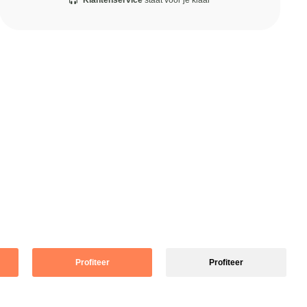
Klantenservice
staat voor je klaar
Profiteer
Profiteer