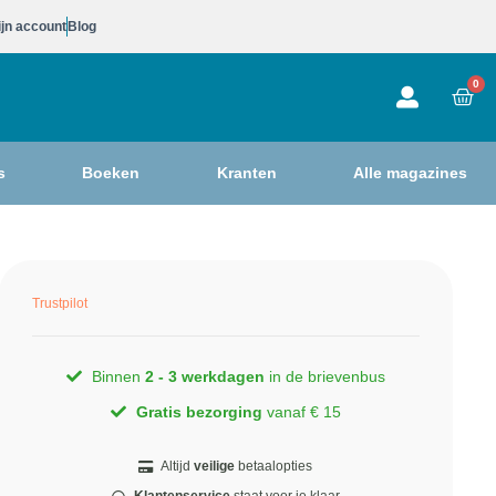
jn account
Blog
0
s
Boeken
Kranten
Alle magazines
Trustpilot
Binnen
2 - 3 werkdagen
in de brievenbus
Gratis bezorging
vanaf € 15
Altijd
veilige
betaalopties