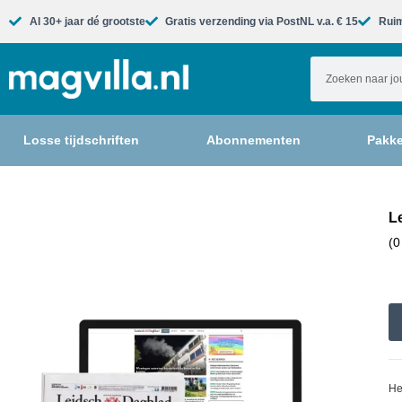
Al 30+ jaar dé grootste​
Gratis verzending via PostNL v.a. € 15
Ruim
Losse tijdschriften
Abonnementen
Pakke
L
(0
He