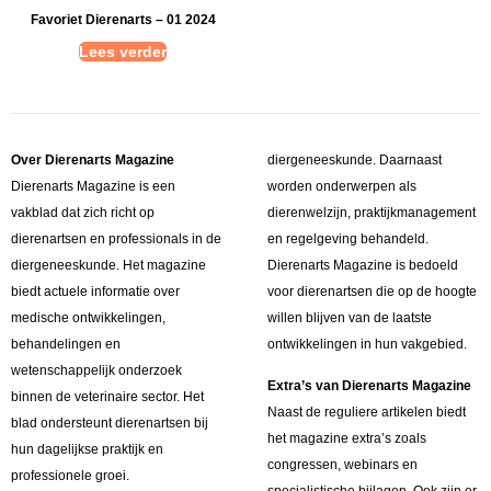
Favoriet Dierenarts – 01 2024
Lees verder
Over Dierenarts Magazine
diergeneeskunde. Daarnaast
Dierenarts Magazine is een
worden onderwerpen als
vakblad dat zich richt op
dierenwelzijn, praktijkmanagement
dierenartsen en professionals in de
en regelgeving behandeld.
diergeneeskunde. Het magazine
Dierenarts Magazine is bedoeld
biedt actuele informatie over
voor dierenartsen die op de hoogte
medische ontwikkelingen,
willen blijven van de laatste
behandelingen en
ontwikkelingen in hun vakgebied.
wetenschappelijk onderzoek
Extra’s van Dierenarts Magazine
binnen de veterinaire sector. Het
Naast de reguliere artikelen biedt
blad ondersteunt dierenartsen bij
het magazine extra’s zoals
hun dagelijkse praktijk en
congressen, webinars en
professionele groei.
specialistische bijlagen. Ook zijn er