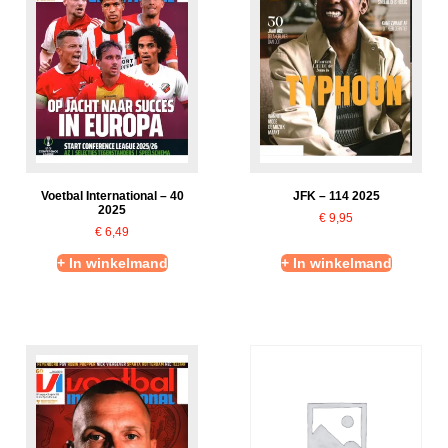
Voetbal International – 40
JFK – 114 2025
2025
€
9,95
€
6,49
+ In winkelmand
+ In winkelmand