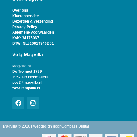
Over ons
Klantenservice
Bezorgen & verzending
Privacy Policy
Algemene voorwaarden
KvK: 34175067
BTW: NL810819946B01
Volg Magvilla
Magvilla.nl
De Trompet 1739
1967 DB Heemskerk
post@magvilla.nl
www.magvilla.nl
Magvilla © 2026 | Webdesign door
Compass Digital