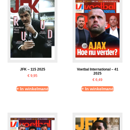
JFK – 115 2025
Voetbal International – 41
2025
€
9,95
€
6,49
+ In winkelmand
+ In winkelmand