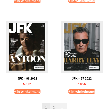
+ In winkelmand
+ In winkelmand
JFK – 98 2022
JFK – 97 2022
€
8,95
€
8,95
+ In winkelmand
+ In winkelmand
1
2
→