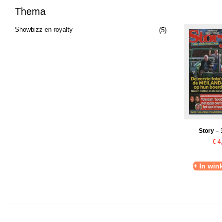
Thema
Showbizz en royalty
(5)
Story –
€
4
+ In wi