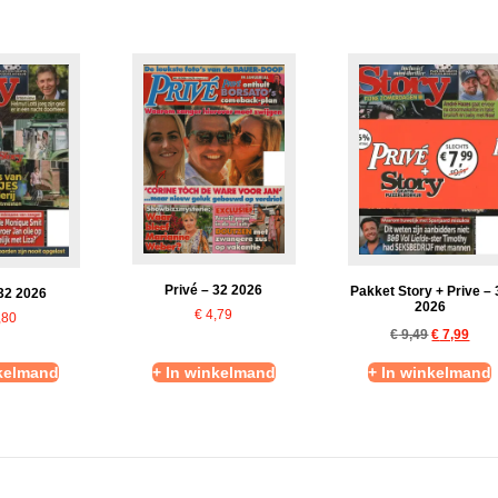
Privé – 32 2026
Pakket Story + Prive – 
 32 2026
2026
€
4,79
,80
€
9,49
€
7,99
nkelmand
+ In winkelmand
+ In winkelmand