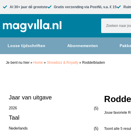
Al 30+ jaar dé grootste​
Gratis verzending via PostNL v.a. € 15
Ruim
Losse tijdschriften
Abonnementen
Pakke
Je bent nu hier
»
Home
»
Showbizz & Royalty
»
Roddelbladen
Jaar van uitgave
Roddel
2026
(5)
Jouw favoriete R
Taal
Nederlands
(5)
Toont alle 5 resu