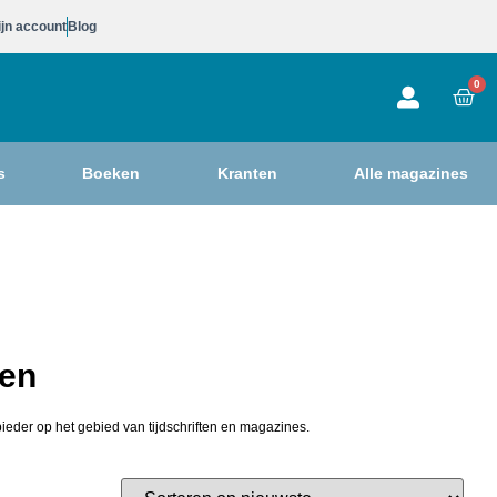
jn account
Blog
0
s
Boeken
Kranten
Alle magazines
len
ieder op het gebied van tijdschriften en magazines.