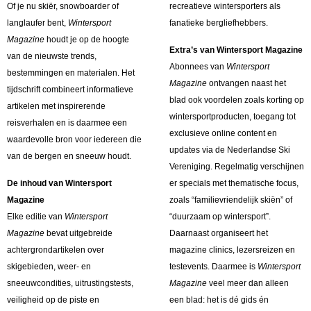
Of je nu skiër, snowboarder of
recreatieve wintersporters als
langlaufer bent,
Wintersport
fanatieke bergliefhebbers.
Magazine
houdt je op de hoogte
Extra’s van Wintersport Magazine
van de nieuwste trends,
Abonnees van
Wintersport
bestemmingen en materialen. Het
Magazine
ontvangen naast het
tijdschrift combineert informatieve
blad ook voordelen zoals korting op
artikelen met inspirerende
wintersportproducten, toegang tot
reisverhalen en is daarmee een
exclusieve online content en
waardevolle bron voor iedereen die
updates via de Nederlandse Ski
van de bergen en sneeuw houdt.
Vereniging. Regelmatig verschijnen
De inhoud van Wintersport
er specials met thematische focus,
Magazine
zoals “familievriendelijk skiën” of
Elke editie van
Wintersport
“duurzaam op wintersport”.
Magazine
bevat uitgebreide
Daarnaast organiseert het
achtergrondartikelen over
magazine clinics, lezersreizen en
skigebieden, weer- en
testevents. Daarmee is
Wintersport
sneeuwcondities, uitrustingstests,
Magazine
veel meer dan alleen
veiligheid op de piste en
een blad: het is dé gids én