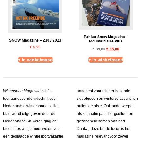
Pakket Snow Magazine +
SNOW Magazine – 2303 2023
MountainBike Plus
€
9,95
€
39,80
€
35,00
+ In winkelmand
+ In winkelmand
Wintersport Magazine
is hét
aandacht voor minder bekende
toonaangevende tijdschrift voor
skigebieden en winterse activiteiten
Nederlandse wintersporters. Het
buiten de piste. Ook onderwerpen
blad wordt uitgegeven door de
als klimaatimpact, bergcultuur en
Nederlandse Ski Vereniging en
gezondheid komen aan bod.
biedt alles wat je moet weten voor
Dankzij deze brede focus is het
een geslaagde wintersportvakantie.
magazine relevant voor zowel