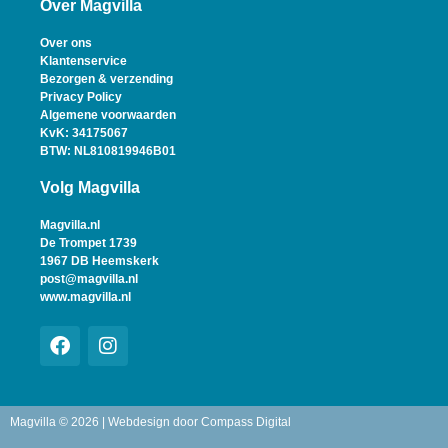
Over Magvilla
Over ons
Klantenservice
Bezorgen & verzending
Privacy Policy
Algemene voorwaarden
KvK: 34175067
BTW: NL810819946B01
Volg Magvilla
Magvilla.nl
De Trompet 1739
1967 DB Heemskerk
post@magvilla.nl
www.magvilla.nl
Magvilla © 2026 | Webdesign door
Compass Digital