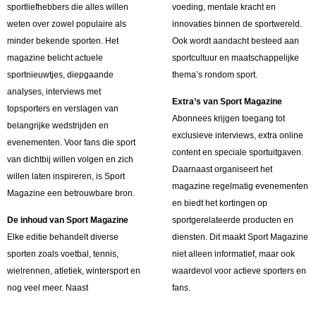
sportliefhebbers die alles willen
voeding, mentale kracht en
weten over zowel populaire als
innovaties binnen de sportwereld.
minder bekende sporten. Het
Ook wordt aandacht besteed aan
magazine belicht actuele
sportcultuur en maatschappelijke
sportnieuwtjes, diepgaande
thema’s rondom sport.
analyses, interviews met
Extra’s van Sport Magazine
topsporters en verslagen van
Abonnees krijgen toegang tot
belangrijke wedstrijden en
exclusieve interviews, extra online
evenementen. Voor fans die sport
content en speciale sportuitgaven.
van dichtbij willen volgen en zich
Daarnaast organiseert het
willen laten inspireren, is Sport
magazine regelmatig evenementen
Magazine een betrouwbare bron.
en biedt het kortingen op
De inhoud van Sport Magazine
sportgerelateerde producten en
Elke editie behandelt diverse
diensten. Dit maakt Sport Magazine
sporten zoals voetbal, tennis,
niet alleen informatief, maar ook
wielrennen, atletiek, wintersport en
waardevol voor actieve sporters en
nog veel meer. Naast
fans.