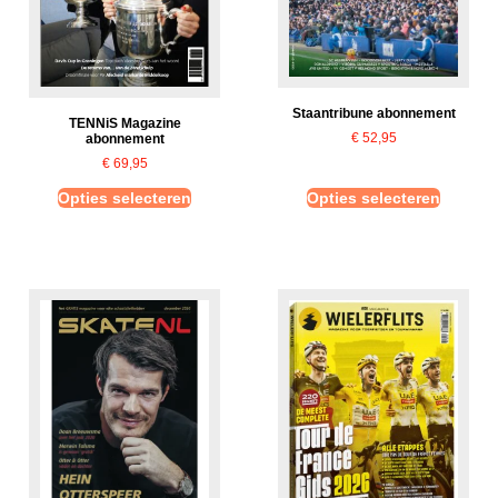
Staantribune abonnement
TENNiS Magazine
€
52,95
abonnement
€
69,95
Opties selecteren
Opties selecteren