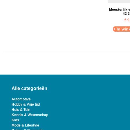
Meesterlijk 
42 
€
9
+ In wi
Alle categorieën
Automotive
Hobby & Vrije tijd
Huis & Tuin
Kennis & Wetenschap
Kids
Mode & Lifestyle