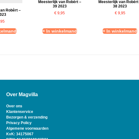
Meesterlijk van Robèrt –
Meesterlijk van Robèrt
39 2023
38 2023
van Robèrt –
€
9,95
€
9,95
2023
,95
nkelmand
+ In winkelmand
+ In winkelmand
Over Magvilla
Over ons
Klantenservice
Bezorgen & verzending
Privacy Policy
Algemene voorwaarden
KvK: 34175067