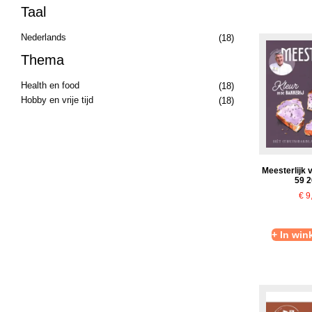
Taal
Nederlands
(18)
Thema
Health en food
(18)
Hobby en vrije tijd
(18)
Meesterlijk 
59 
€
9
+ In wi