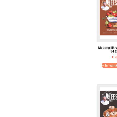
Meesterlijk 
54 
€
9
+ In wi