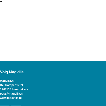
 –
Volg Magvilla
Magvilla.nl
De Trompet 1739
1967 DB Heemskerk
post@magvilla.nl
www.magvilla.nl