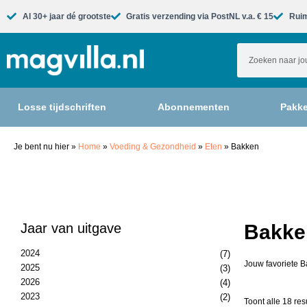
Al 30+ jaar dé grootste​
Gratis verzending via PostNL v.a. € 15
Ruim
Losse tijdschriften
Abonnementen
Pakke
Je bent nu hier
»
Home
»
Voeding & Gezondheid
»
Eten
»
Bakken
Jaar van uitgave
Bakken
2024
(7)
Jouw favoriete B
2025
(3)
2026
(4)
2023
(2)
Toont alle 18 res