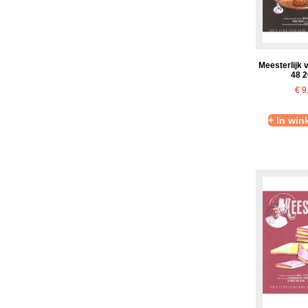
Meesterlijk 
48 
€
9
+ In wi