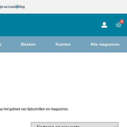
jn account
Blog
0
s
Boeken
Kranten
Alle magazines
p het gebied van tijdschriften en magazines.