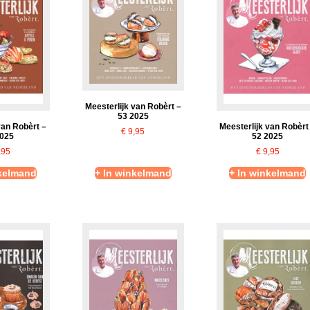
Meesterlijk van Robèrt –
53 2025
van Robèrt –
Meesterlijk van Robèrt
€
9,95
2025
52 2025
,95
€
9,95
nkelmand
+ In winkelmand
+ In winkelmand