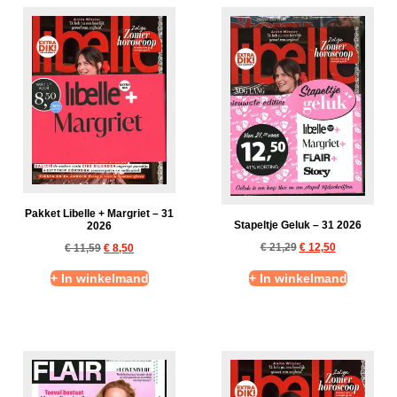
Pakket Libelle + Margriet – 31
Stapeltje Geluk – 31 2026
2026
€
21,29
€
12,50
€
11,59
€
8,50
+ In winkelmand
+ In winkelmand