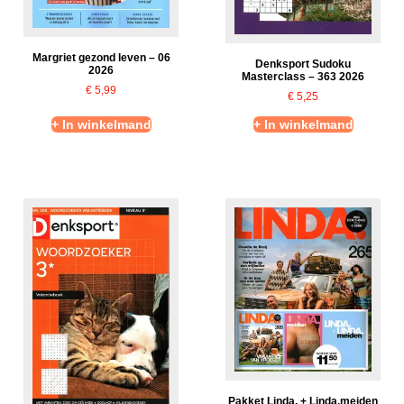
Margriet gezond leven – 06
Denksport Sudoku
2026
Masterclass – 363 2026
€
5,99
€
5,25
+ In winkelmand
+ In winkelmand
Pakket Linda. + Linda.meiden