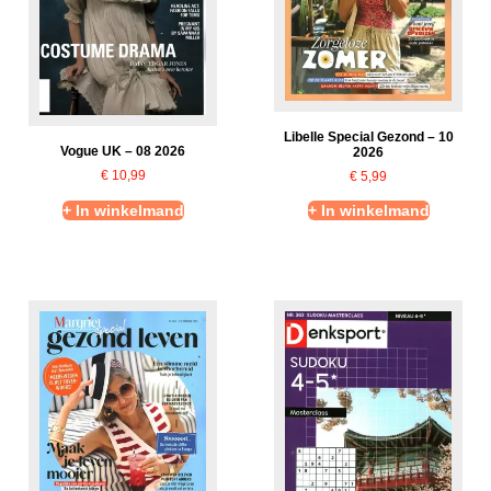
Libelle Special Gezond – 10
Vogue UK – 08 2026
2026
€
10,99
€
5,99
+ In winkelmand
+ In winkelmand