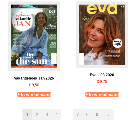
Eva – 03 2026
Vakantieboek Jan 2026
€
9,75
€
9,50
+ In winkelmand
+ In winkelmand
1
2
3
4
…
7
8
9
→