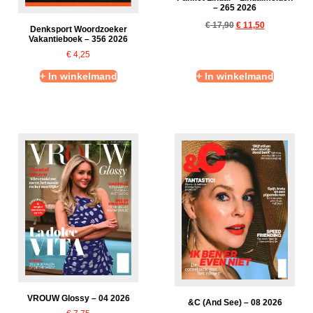
– 265 2026
€
17,90
€
11,50
Denksport Woordzoeker
Vakantieboek – 356 2026
€
4,25
+ In winkelmand
+ In winkelmand
VROUW Glossy – 04 2026
&C (And See) – 08 2026