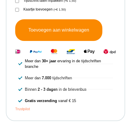
Tijdschrift laten inpakken
(
+
€
1,50
)
Kaartje toevoegen
(
+
€
1,50
)
Toevoegen aan winkelwagen
Meer dan
30+ jaar
ervaring in de tijdschriften
branche
Meer dan
7.000
tijdschriften
Binnen
2 - 3 dagen
in de brievenbus
Gratis verzending
vanaf € 15
Trustpilot