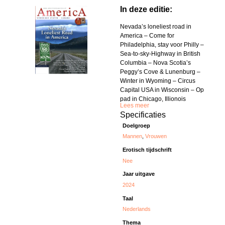
In deze editie:
Nevada’s loneliest road in
America – Come for
Philadelphia, stay voor Philly –
Sea-to-sky-Highway in British
Columbia – Nova Scotia’s
Peggy’s Cove & Lunenburg –
Winter in Wyoming – Circus
Capital USA in Wisconsin – Op
pad in Chicago, Illionois
Lees meer
Specificaties
Doelgroep
Mannen
,
Vrouwen
Erotisch tijdschrift
Nee
Jaar uitgave
2024
Taal
Nederlands
Thema